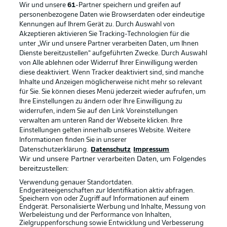
Wir und unsere
61
-Partner speichern und greifen auf
personenbezogene Daten wie Browserdaten oder eindeutige
Kennungen auf Ihrem Gerät zu. Durch Auswahl von
Akzeptieren aktivieren Sie Tracking-Technologien für die
unter „Wir und unsere Partner verarbeiten Daten, um Ihnen
Dienste bereitzustellen“ aufgeführten Zwecke. Durch Auswahl
Rechtliche Hinweise
Voreinstellungen verwalten
von Alle ablehnen oder Widerruf Ihrer Einwilligung werden
diese deaktiviert. Wenn Tracker deaktiviert sind, sind manche
Datenschutz
Nutzungsbedingungen
Inhalte und Anzeigen möglicherweise nicht mehr so relevant
Broadcaster
Kontakt
für Sie. Sie können dieses Menü jederzeit wieder aufrufen, um
Ihre Einstellungen zu ändern oder Ihre Einwilligung zu
Jobs
Impressum
widerrufen, indem Sie auf den Link Voreinstellungen
verwalten am unteren Rand der Webseite klicken. Ihre
Partner
Spieler
Einstellungen gelten innerhalb unseres Website. Weitere
Liveticker
AGB
Informationen finden Sie in unserer
Datenschutzerklärung.
Datenschutz
Impressum
Wir und unsere Partner verarbeiten Daten, um Folgendes
bereitzustellen:
Verwendung genauer Standortdaten.
Endgeräteeigenschaften zur Identifikation aktiv abfragen.
Speichern von oder Zugriff auf Informationen auf einem
Endgerät. Personalisierte Werbung und Inhalte, Messung von
Werbeleistung und der Performance von Inhalten,
Zielgruppenforschung sowie Entwicklung und Verbesserung