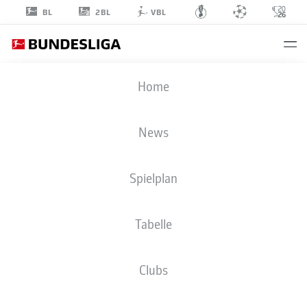
2BL
BL
VBL
THOMAS
Home
OUWEJAN
2
News
Spielplan
VERTEIDIGUNG
Tabelle
FC SCHALKE 04
STATISTIK SAISON 2022/2023
TORE
Clubs