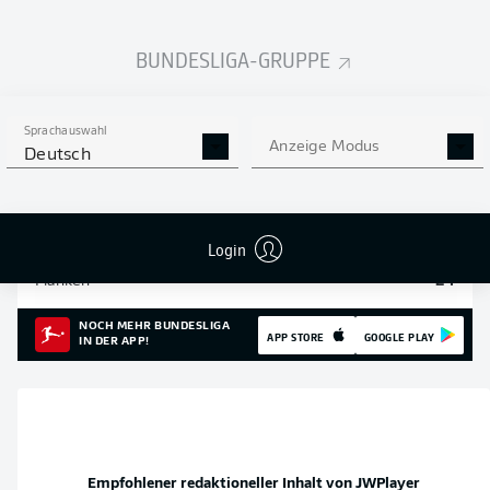
Einsätze
17
BUNDESLIGA-GRUPPE
Sprints
197
Intensive Läufe
610
Sprachauswahl
Anzeige Modus
Deutsch
Laufdistanz (km)
97
Speed (km/h)
32.63
Login
Flanken
24
NOCH MEHR BUNDESLIGA
APP STORE
GOOGLE PLAY
IN DER APP!
Empfohlener redaktioneller Inhalt von
JWPlayer