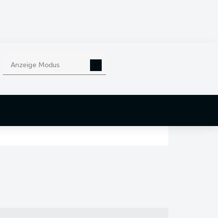
en
nd
Anzeige Modus
r