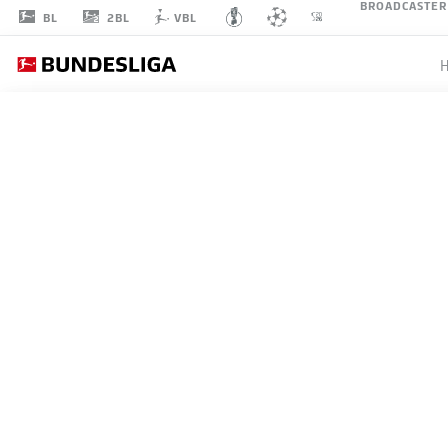
BROADCASTER
2BL
BL
VBL
DENNIS
GEIGER
MITTELFELD
TSG HOFFENHEIM
STATISTIK SAISON 2026/2027
TORE
MITS