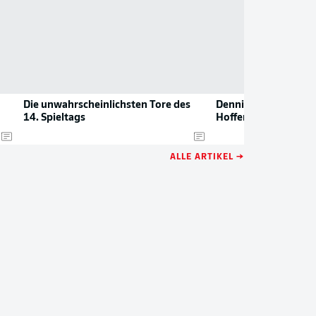
Die unwahrscheinlichsten Tore des
Dennis Geiger verlän
14. Spieltags
Hoffenheim
ALLE ARTIKEL →