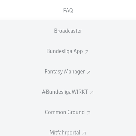
0
Gelbe Karten
FAQ
Einsätze
Broadcaster
Sprints
Intensive Läufe
Bundesliga App
Laufdistanz (km)
Fantasy Manager
Speed (km/h)
#BundesligaWIRKT
Flanken
NOCH MEHR BUNDESLIGA IN 
Common Ground
Mitfahrportal
Empfohlener redaktioneller Inhalt von
JWPlayer