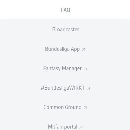
FAQ
BANK
Broadcaster
TORHÜTER
Bundesliga App
Josep Martínez
Fantasy Manager
VERTEIDIGUNG
#BundesligaWIRKT
Marcel Halstenberg
Benjamin Henrichs
Mohamed Simakan
Common Ground
Mitfahrportal