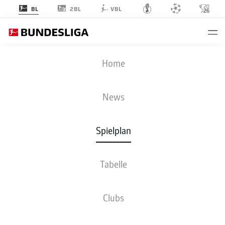
2BL
BL
VBL
RBL
-
SCF
Home
RBL
SCF
1
1
News
Spielplan
LIVE
NEWS
AUFSTELLUNGEN
STATISTIKEN
TABELLE
Tabelle
3-4-1-2
3-3-2-2
Clubs
STARTELF
RB LEIPZIG