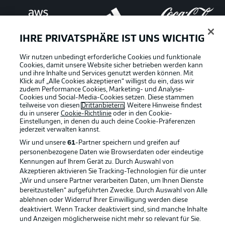
IHRE PRIVATSPHÄRE IST UNS WICHTIG
Wir nutzen unbedingt erforderliche Cookies und funktionale
Cookies, damit unsere Website sicher betrieben werden kann
und ihre Inhalte und Services genutzt werden können. Mit
Klick auf „Alle Cookies akzeptieren“ willigst du ein, dass wir
zudem Performance Cookies, Marketing- und Analyse-
Cookies und Social-Media-Cookies setzen. Diese stammen
teilweise von diesen
Drittanbietern
. Weitere Hinweise findest
du in unserer
Cookie-Richtlinie
oder in den Cookie-
Einstellungen, in denen du auch deine Cookie-Präferenzen
jederzeit
verwalten kannst.
Wir und unsere
61
-Partner speichern und greifen auf
personenbezogene Daten wie Browserdaten oder eindeutige
Kennungen auf Ihrem Gerät zu. Durch Auswahl von
Rechtliche Hinweise
Voreinstellungen verwalten
Akzeptieren aktivieren Sie Tracking-Technologien für die unter
„Wir und unsere Partner verarbeiten Daten, um Ihnen Dienste
Datenschutz
Nutzungsbedingungen
bereitzustellen“ aufgeführten Zwecke. Durch Auswahl von Alle
ablehnen oder Widerruf Ihrer Einwilligung werden diese
Broadcaster
Kontakt
deaktiviert. Wenn Tracker deaktiviert sind, sind manche Inhalte
Jobs
Impressum
und Anzeigen möglicherweise nicht mehr so relevant für Sie.