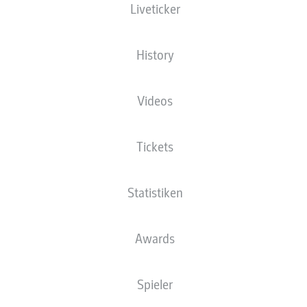
Liveticker
Christopher Nkunku
Yussuf Poulsen
History
Emil Forsberg
Videos
Tickets
Angeliño
Kevin Kampl
Amadou Haidara
Nordi Mukiele
Statistiken
Joško Gvardiol
Willi Orban
Lukas Klostermann
Awards
Spieler
Péter Gulácsi