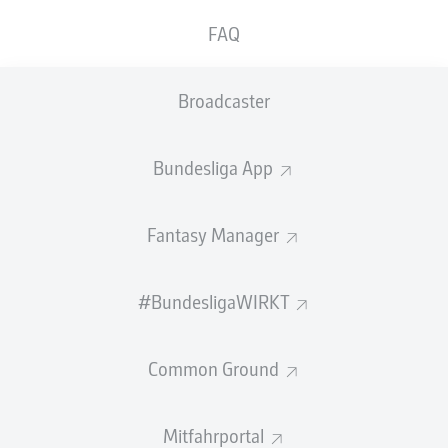
GEW.
GEW.
FAQ
ZWEIKÄMPFE
KOPFDUELLE
0
0
Broadcaster
Begangene Fouls
0
Bundesliga App
Gelbe Karten
0
Einsätze
0
Fantasy Manager
Sprints
0
#BundesligaWIRKT
Intensive Läufe
0
Common Ground
Laufdistanz (km)
0
Speed (km/h)
0
Mitfahrportal