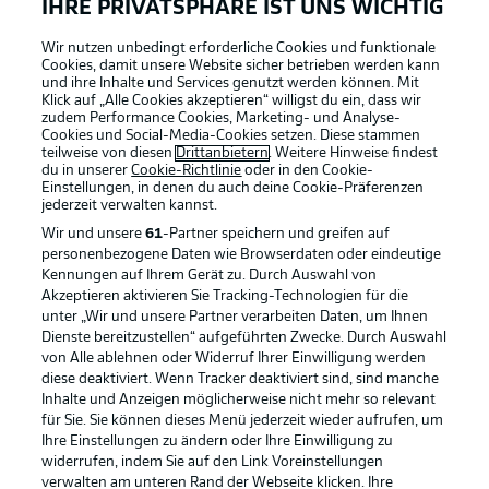
IHRE PRIVATSPHÄRE IST UNS WICHTIG
Wir nutzen unbedingt erforderliche Cookies und funktionale
Cookies, damit unsere Website sicher betrieben werden kann
und ihre Inhalte und Services genutzt werden können. Mit
Klick auf „Alle Cookies akzeptieren“ willigst du ein, dass wir
zudem Performance Cookies, Marketing- und Analyse-
Cookies und Social-Media-Cookies setzen. Diese stammen
teilweise von diesen
Drittanbietern
. Weitere Hinweise findest
du in unserer
Cookie-Richtlinie
oder in den Cookie-
Einstellungen, in denen du auch deine Cookie-Präferenzen
jederzeit
verwalten kannst.
Wir und unsere
61
-Partner speichern und greifen auf
personenbezogene Daten wie Browserdaten oder eindeutige
Kennungen auf Ihrem Gerät zu. Durch Auswahl von
Akzeptieren aktivieren Sie Tracking-Technologien für die
unter „Wir und unsere Partner verarbeiten Daten, um Ihnen
Dienste bereitzustellen“ aufgeführten Zwecke. Durch Auswahl
Rechtliche Hinweise
Voreinstellungen verwalten
von Alle ablehnen oder Widerruf Ihrer Einwilligung werden
diese deaktiviert. Wenn Tracker deaktiviert sind, sind manche
Datenschutz
Nutzungsbedingungen
Inhalte und Anzeigen möglicherweise nicht mehr so relevant
Broadcaster
Kontakt
für Sie. Sie können dieses Menü jederzeit wieder aufrufen, um
Ihre Einstellungen zu ändern oder Ihre Einwilligung zu
Jobs
Impressum
widerrufen, indem Sie auf den Link Voreinstellungen
verwalten am unteren Rand der Webseite klicken. Ihre
Partner
Spieler