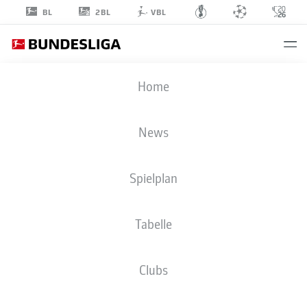
2BL
BL
VBL
MANUEL
Home
GULDE
5
News
Spielplan
VERTEIDIGUNG
Tabelle
SPORT-CLUB FREIBURG
STATISTIK SAISON 2025/2026
TORE
Clubs