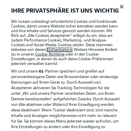
Herzlich willkommen zum Liveticker des Spiels zwischen
der TSG Hoffenheim und RB Leipzig. Anpfiff der Partie,
IHRE PRIVATSPHÄRE IST UNS WICHTIG
die den 31. Bundesliga-Spieltag der Saison 2019/20
eröffnet, ist um 20.30 Uhr in der Pre Zero Arena.
Wir nutzen unbedingt erforderliche Cookies und funktionale
Cookies, damit unsere Website sicher betrieben werden kann
und ihre Inhalte und Services genutzt werden können. Mit
Klick auf „Alle Cookies akzeptieren“ willigst du ein, dass wir
zudem Performance Cookies, Marketing- und Analyse-
Cookies und Social-Media-Cookies setzen. Diese stammen
teilweise von diesen
Drittanbietern
. Weitere Hinweise findest
du in unserer
Cookie-Richtlinie
oder in den Cookie-
Einstellungen, in denen du auch deine Cookie-Präferenzen
jederzeit
verwalten kannst.
Wir und unsere
61
-Partner speichern und greifen auf
Football as it's meant to be
personenbezogene Daten wie Browserdaten oder eindeutige
Kennungen auf Ihrem Gerät zu. Durch Auswahl von
Akzeptieren aktivieren Sie Tracking-Technologien für die
unter „Wir und unsere Partner verarbeiten Daten, um Ihnen
Dienste bereitzustellen“ aufgeführten Zwecke. Durch Auswahl
BUNDESLIGA APP
von Alle ablehnen oder Widerruf Ihrer Einwilligung werden
diese deaktiviert. Wenn Tracker deaktiviert sind, sind manche
Inhalte und Anzeigen möglicherweise nicht mehr so relevant
für Sie. Sie können dieses Menü jederzeit wieder aufrufen, um
Ihre Einstellungen zu ändern oder Ihre Einwilligung zu