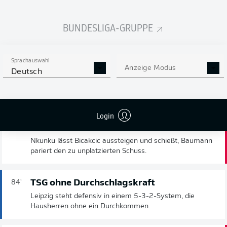
Haidara prüft Baumann aus 18 Metern, der TSG-Keeper
greift über und pariert zur Ecke, die keine Gefahr bringt.
BUNDESLIGA-GRUPPE
Werner steckt auf Lookman durch
86'
Sprachauswahl
Jetzt bekommen die Leipziger gute Chancen. Werner
Anzeige Modus
Deutsch
steckt im Sechzehner auf Lookman durch, der Engländer
scheitert an Baumann. Der Keeper der TSG macht die
Beine zu.
Login
Nkunku mit dem Schuss
85'
Nkunku lässt Bicakcic aussteigen und schießt, Baumann
pariert den zu unplatzierten Schuss.
TSG ohne Durchschlagskraft
84'
Leipzig steht defensiv in einem 5-3-2-System, die
Hausherren ohne ein Durchkommen.