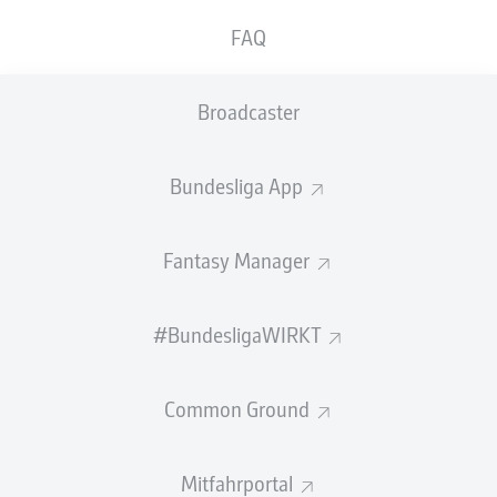
SPIELENDE
FAQ
Nkunku an den Pfosten
90'
+ 2
Broadcaster
Der eingewechselte Nkunku setzt aus 20 Metern einen
Rechtsschuss ans Aluminium, was für ein Geschoss.
Fast das 3:0 für die Sachsen.
Bundesliga App
Skov in die Mauer
90'
+ 1
Fantasy Manager
Den Freistoß setzt Skov in die Mauer, den Nachschuss
von Bruun Larsen hat Gulacsi sicher.
#BundesligaWIRKT
Noch mal Freistoß für die TSG
90'
Adams rauscht zentral vor dem Sechzehner in Grillitsch
rein, es gibt noch mal Freistoß aus guter Position für die
Common Ground
TSG. Skov wird ausführen.
Mitfahrportal
Nächste Chance RB
89'