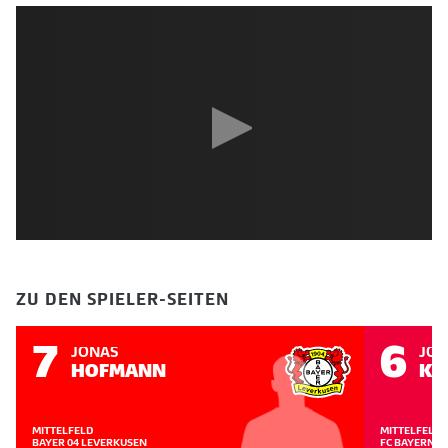
ZU DEN SPIELER-SEITEN
7
6
JONAS
JOS
HOFMANN
KI
MITTELFELD
MITTELFELD
BAYER 04 LEVERKUSEN
FC BAYERN 