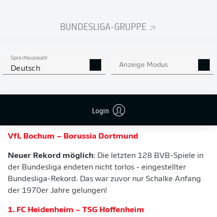
1. FC Köln – VfL Wolfsburg
BUNDESLIGA-GRUPPE
Macht es Gerhardt wieder?
Wolfsburg gewann in Köln
die letzten beiden Spiele zu null (2:0 im Februar dieses
Jahres, 1:0 im Mai 2022). Der Ex-Kölner
Yannick
Gerhardt
erzielte dabei beim FC jeweils das 1:0 für die
Sprachauswahl
Anzeige Modus
Deutsch
Wölfe.
Login
VfL Bochum – Borussia Dortmund
Neuer Rekord möglich
: Die letzten 128 BVB-Spiele in
der Bundesliga endeten nicht torlos - eingestellter
Bundesliga-Rekord. Das war zuvor nur Schalke Anfang
der 1970er Jahre gelungen!
1. FC Heidenheim – TSG Hoffenheim