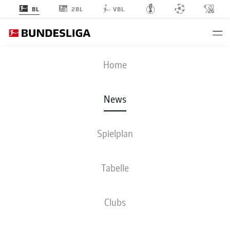
2BL
BL
VBL
Anzeige
Home
News
Kimmich, Hofmann und Gerhardt stehen am 2. Spieltag im Fokus
- © DFL
Spielplan
Deutsche Fußball Liga
Tabelle
Clubs