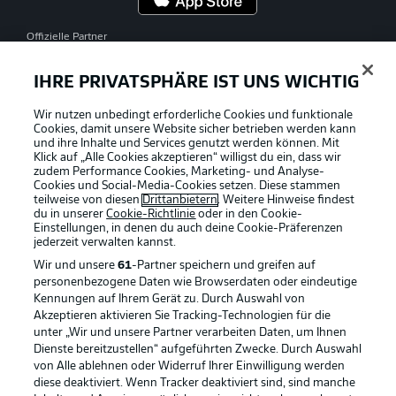
Offizielle Partner
IHRE PRIVATSPHÄRE IST UNS WICHTIG
Wir nutzen unbedingt erforderliche Cookies und funktionale
Cookies, damit unsere Website sicher betrieben werden kann
und ihre Inhalte und Services genutzt werden können. Mit
Klick auf „Alle Cookies akzeptieren“ willigst du ein, dass wir
zudem Performance Cookies, Marketing- und Analyse-
Cookies und Social-Media-Cookies setzen. Diese stammen
teilweise von diesen
Drittanbietern
. Weitere Hinweise findest
du in unserer
Cookie-Richtlinie
oder in den Cookie-
Einstellungen, in denen du auch deine Cookie-Präferenzen
jederzeit
verwalten kannst.
Wir und unsere
61
-Partner speichern und greifen auf
personenbezogene Daten wie Browserdaten oder eindeutige
Kennungen auf Ihrem Gerät zu. Durch Auswahl von
Akzeptieren aktivieren Sie Tracking-Technologien für die
unter „Wir und unsere Partner verarbeiten Daten, um Ihnen
Dienste bereitzustellen“ aufgeführten Zwecke. Durch Auswahl
Rechtliche Hinweise
Voreinstellungen verwalten
von Alle ablehnen oder Widerruf Ihrer Einwilligung werden
diese deaktiviert. Wenn Tracker deaktiviert sind, sind manche
Datenschutz
Nutzungsbedingungen