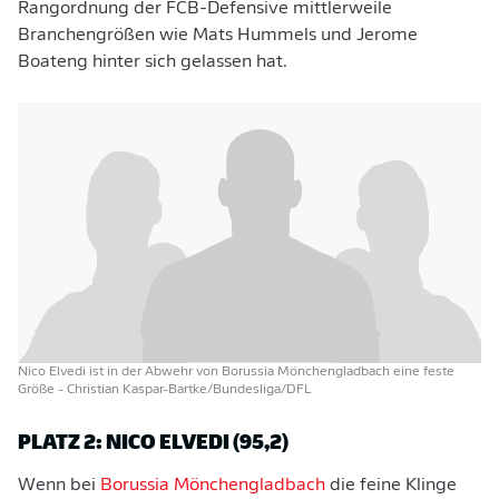
Rangordnung der FCB-Defensive mittlerweile
Branchengrößen wie Mats Hummels und Jerome
Boateng hinter sich gelassen hat.
Nico Elvedi ist in der Abwehr von Borussia Mönchengladbach eine feste
Größe
- Christian Kaspar-Bartke/Bundesliga/DFL
PLATZ 2: NICO ELVEDI (95,2)
Wenn bei
Borussia Mönchengladbach
die feine Klinge