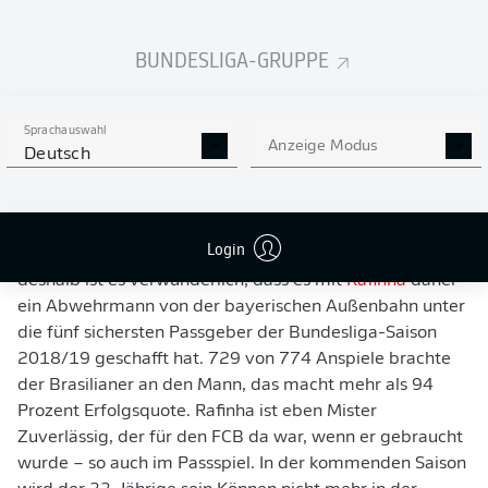
BUNDESLIGA-GRUPPE
DIE MEISTERPARTY DES FC BAYERN
MÜNCHEN
Sprachauswahl
Anzeige Modus
PLATZ 5: RAFINHA (94,2 PROZENT)
Deutsch
Oft schalten die Außenverteidiger des
FC Bayern
München
in den Vorwärtsgang und versuchen das
Login
Offensivspiel des Rekordmeisters anzukurbeln. Auch
deshalb ist es verwunderlich, dass es mit
Rafinha
daher
ein Abwehrmann von der bayerischen Außenbahn unter
die fünf sichersten Passgeber der Bundesliga-Saison
2018/19 geschafft hat. 729 von 774 Anspiele brachte
der Brasilianer an den Mann, das macht mehr als 94
Prozent Erfolgsquote. Rafinha ist eben Mister
Zuverlässig, der für den FCB da war, wenn er gebraucht
wurde – so auch im Passspiel. In der kommenden Saison