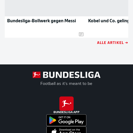
Bundesliga-Bollwerk gegen Messi
Kobel und Co. gelingt
ALLE ARTIKEL →
Football as it's meant to be
BUNDESLIGA APP