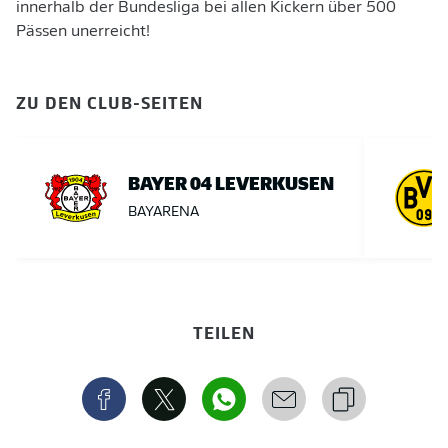
innerhalb der Bundesliga bei allen Kickern über 500
Pässen unerreicht!
ZU DEN CLUB-SEITEN
BAYER 04 LEVERKUSEN
BAYARENA
TEILEN