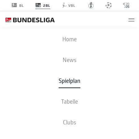
2BL
BL
VBL
KSV
-
FCN
Home
News
Spielplan
LIVE
NEWS
AUFSTELLUNGEN
STATISTIKEN
TABELLE
Tabelle
Sa., 05.09.2026
11:00 Uhr
Clubs
Holstein-Stadion