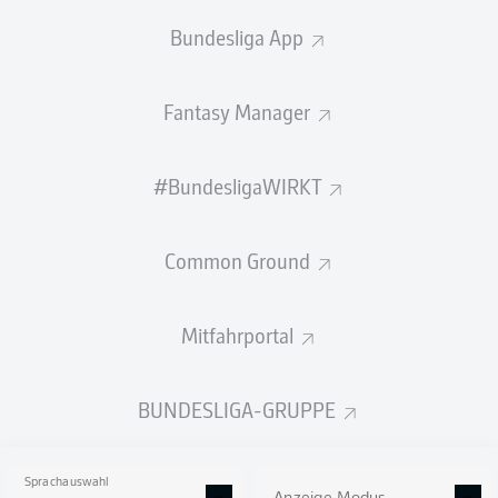
So lief das letzte Duell
Bundesliga App
Willkommen zu Kiel gegen Nürnberg!
Fantasy Manager
Hier gibt es bald alle Infos zum Duell Holstein Kiel gegen
1. FC Nürnberg am 4. Spieltag der Saison 2026/27.
#BundesligaWIRKT
Common Ground
Mitfahrportal
BUNDESLIGA-GRUPPE
Sprachauswahl