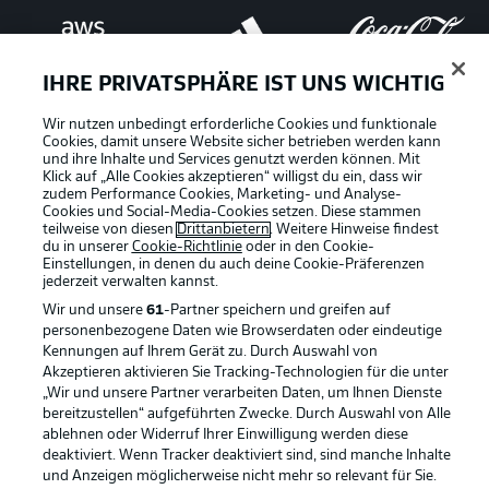
IHRE PRIVATSPHÄRE IST UNS WICHTIG
Wir nutzen unbedingt erforderliche Cookies und funktionale
Cookies, damit unsere Website sicher betrieben werden kann
und ihre Inhalte und Services genutzt werden können. Mit
Klick auf „Alle Cookies akzeptieren“ willigst du ein, dass wir
zudem Performance Cookies, Marketing- und Analyse-
Cookies und Social-Media-Cookies setzen. Diese stammen
teilweise von diesen
Drittanbietern
. Weitere Hinweise findest
du in unserer
Cookie-Richtlinie
oder in den Cookie-
Einstellungen, in denen du auch deine Cookie-Präferenzen
jederzeit
verwalten kannst.
Wir und unsere
61
-Partner speichern und greifen auf
personenbezogene Daten wie Browserdaten oder eindeutige
Kennungen auf Ihrem Gerät zu. Durch Auswahl von
Rechtliche Hinweise
Voreinstellungen verwalten
Akzeptieren aktivieren Sie Tracking-Technologien für die unter
„Wir und unsere Partner verarbeiten Daten, um Ihnen Dienste
Datenschutz
Nutzungsbedingungen
bereitzustellen“ aufgeführten Zwecke. Durch Auswahl von Alle
ablehnen oder Widerruf Ihrer Einwilligung werden diese
Kontakt
Jobs
deaktiviert. Wenn Tracker deaktiviert sind, sind manche Inhalte
Impressum
Partner
und Anzeigen möglicherweise nicht mehr so relevant für Sie.