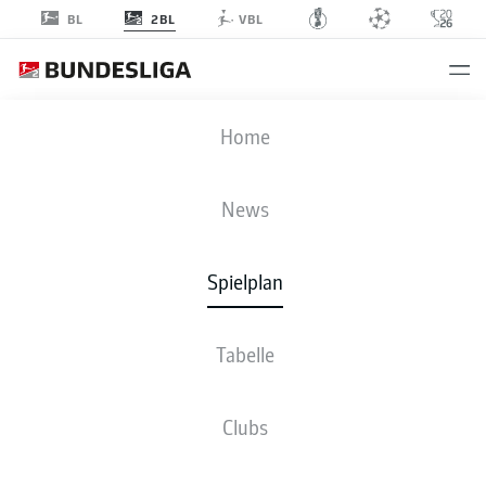
2BL
BL
VBL
BSC
-
FCN
Home
BSC
FCN
3
3
News
Spielplan
LIVE
NEWS
AUFSTELLUNGEN
STATISTIKEN
TABELLE
Tabelle
4-2-3-1
4-1-4-1
Clubs
STARTELF
HERTHA BSC