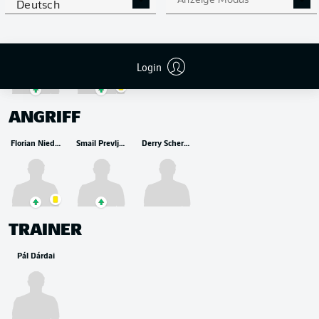
MITTELFELD
Anzeige Modus
Deutsch
Aymen Barkok
Palkó Dárdai
Login
ANGRIFF
Florian Niederlechner
Smail Prevljak
Derry Scherhant
TRAINER
Pál Dárdai