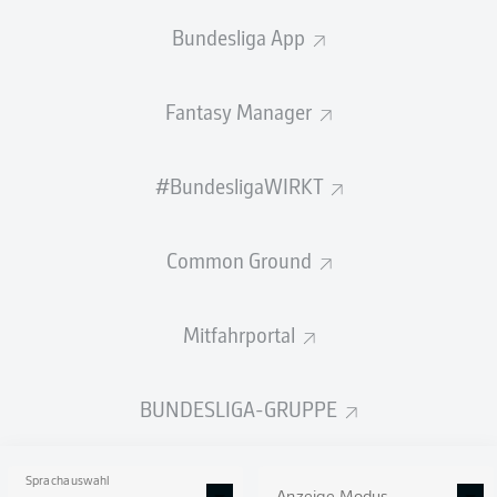
Bundesliga App
BANK
Fantasy Manager
TORHÜTER
#BundesligaWIRKT
Tim Goller
Common Ground
VERTEIDIGUNG
Mitfahrportal
Marc-Oliver Kempf
Deyovaisio Zeefuik
Toni Leistner
BUNDESLIGA-GRUPPE
Sprachauswahl