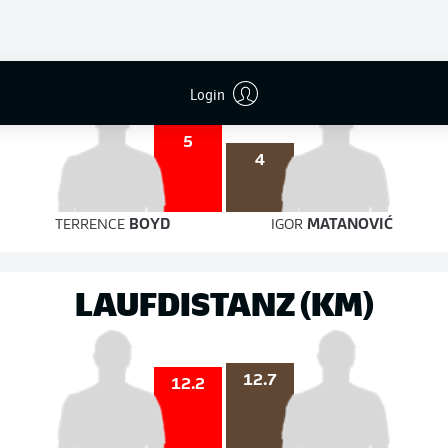
3
4
auf das Tor
auf das Tor
Login
5
4
TERRENCE
BOYD
IGOR
MATANOVIĆ
LAUFDISTANZ (KM)
12.7
12.2