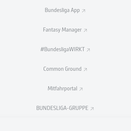
Passquote
Bundesliga App
PASS-EFFIZIENZ
Fantasy Manager
4,2
5,3
#BundesligaWIRKT
ZUCK
MARC
4,1
4,5
MER
MANOLI
Common Ground
3,7
2,4
ITTER
LUKAS
Mitfahrportal
BUNDESLIGA-GRUPPE
SCHÜSSE
as Tor
neben d