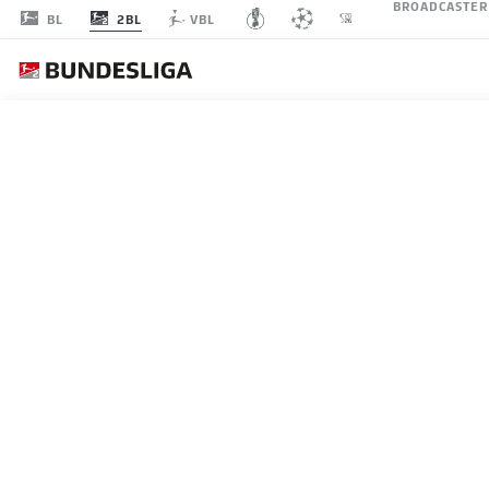
BROADCASTER
2BL
BL
VBL
1. F
SPIELTAG 3
LI