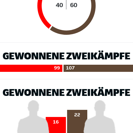
40
60
GEWONNENE ZWEIKÄMPFE
99
107
GEWONNENE ZWEIKÄMPFE
22
16