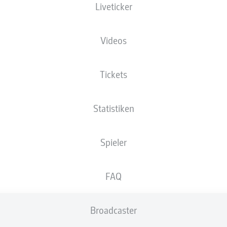
Liveticker
XGOALS
Videos
2
1.97
Tickets
1
1.17
Statistiken
Spieler
Goals
FAQ
PÄSSE
Broadcaster
287
514