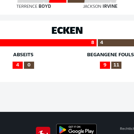
TERRENCE
BOYD
JACKSON
IRVINE
ECKEN
8
4
ABSEITS
BEGANGENE FOUL
4
0
9
11
Rechtli