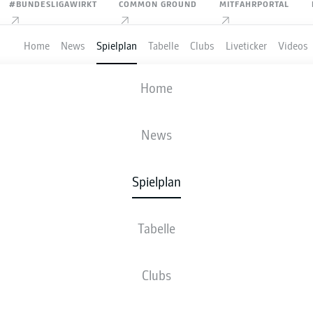
#BUNDESLIGAWIRKT
COMMON GROUND
MITFAHRPORTAL
Home
News
Spielplan
Tabelle
Clubs
Liveticker
Videos
C KAISERSLAUTERN
-
FC ST. PAULI
Home
FCK
STP
2
1
News
Spielplan
VE
NEWS
AUFSTELLUNGEN
STATISTIKEN
TABE
Tabelle
Clubs