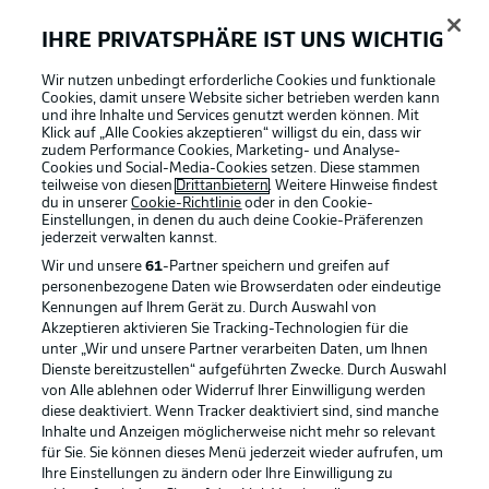
Team.
IHRE PRIVATSPHÄRE IST UNS WICHTIG
Wir nutzen unbedingt erforderliche Cookies und funktionale
Die einen ändern nichts...
Cookies, damit unsere Website sicher betrieben werden kann
und ihre Inhalte und Services genutzt werden können. Mit
Regensburg beginnt mit der Elf, die auch zuletzt beim
Klick auf „Alle Cookies akzeptieren“ willigst du ein, dass wir
HSV startete. Die einzige Änderung gibt es auf der Bank:
zudem Performance Cookies, Marketing- und Analyse-
Chefcoach Mersad Selimbegovic ist wieder fit und dabei.
Cookies und Social-Media-Cookies setzen. Diese stammen
teilweise von diesen
Drittanbietern
. Weitere Hinweise findest
du in unserer
Cookie-Richtlinie
oder in den Cookie-
Einstellungen, in denen du auch deine Cookie-Präferenzen
Aufstellung der Eintracht
jederzeit
verwalten kannst.
Hoffmann - Schultz, Benkovic, Wiebe - Wulthaup,
Wir und unsere
61
-Partner speichern und greifen auf
Krauße, Nikolaou, Endo - Kaufmann, Lauberbach
personenbezogene Daten wie Browserdaten oder eindeutige
Kennungen auf Ihrem Gerät zu. Durch Auswahl von
Akzeptieren aktivieren Sie Tracking-Technologien für die
So spielt der Jahn
unter „Wir und unsere Partner verarbeiten Daten, um Ihnen
Dienste bereitzustellen“ aufgeführten Zwecke. Durch Auswahl
Kirschbaum - Faber, Nachreiner, Elvedi, Günther - Viet,
von Alle ablehnen oder Widerruf Ihrer Einwilligung werden
Thalhammer - Mees, Caliskaner, Makridis - Albers
diese deaktiviert. Wenn Tracker deaktiviert sind, sind manche
Inhalte und Anzeigen möglicherweise nicht mehr so relevant
für Sie. Sie können dieses Menü jederzeit wieder aufrufen, um
Das sagt Selimbegovic
Ihre Einstellungen zu ändern oder Ihre Einwilligung zu