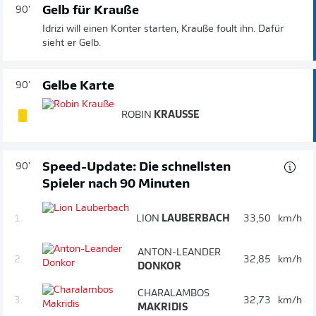
Gelb für Krauße
90'
Idrizi will einen Konter starten, Krauße foult ihn. Dafür
sieht er Gelb.
Gelbe Karte
90'
ROBIN
KRAUSSE
Speed-Update: Die schnellsten
90'
Spieler nach 90 Minuten
1.
LION
LAUBERBACH
33,50
km/h
ANTON-LEANDER
2.
32,85
km/h
DONKOR
CHARALAMBOS
3.
32,73
km/h
MAKRIDIS