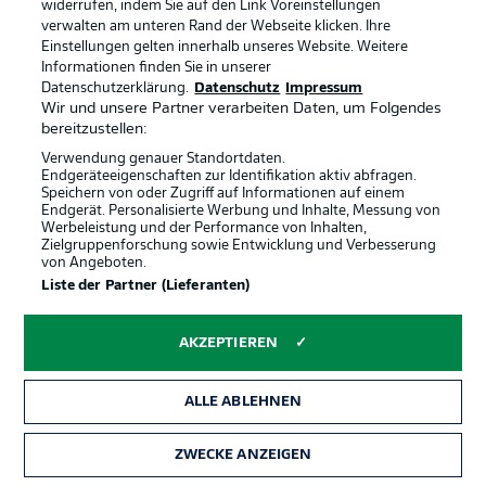
widerrufen, indem Sie auf den Link Voreinstellungen
"Es ist wie in so vielen Spielen in dieser Liga, es wird
verwalten am unteren Rand der Webseite klicken. Ihre
wohl durch Kleinigkeiten entschieden werden. Wir
Einstellungen gelten innerhalb unseres Website. Weitere
müssen aufmerksam sein, dürfen dem Gegner keine
Informationen finden Sie in unserer
Räume geben. Wir bereiten uns auf eine harte Nuss vor,
Datenschutzerklärung.
Datenschutz
Impressum
sie spielen mit Fünferkette, davor mit drei Sechsern und
Wir und unsere Partner verarbeiten Daten, um Folgendes
zwei Stürmern, alle in der Regel in der eigenen Hälfte.
bereitzustellen:
Das ist nicht einfach zu bespielen und sie sind sehr
Verwendung genauer Standortdaten.
gefährlich bei Kontern. Nicht umsonst waren sie vor
Endgeräteeigenschaften zur Identifikation aktiv abfragen.
dem Fürth-Spiel acht Spiele in Folge ungeschlagen. Es
Speichern von oder Zugriff auf Informationen auf einem
wird ein intensives Spiel, in dem Geduld gefragt sein
Endgerät. Personalisierte Werbung und Inhalte, Messung von
wird."
Werbeleistung und der Performance von Inhalten,
Zielgruppenforschung sowie Entwicklung und Verbesserung
von Angeboten.
Liste der Partner (Lieferanten)
Das sagt Schiele
"Regensburg ist seit Jahren in der zweiten Liga etabliert.
Sie agieren viel mit zweiten Bällen und ihrem
AKZEPTIEREN
aggressiven Anlaufen. Sie können aber auch gepflegt
von hinten heraus spielen. Es kommt ordentlich Power,
ALLE ABLEHNEN
läuferischer Einsatz und Zweikampfhärte auf uns zu."
ZWECKE ANZEIGEN
Die Schiedsrichter