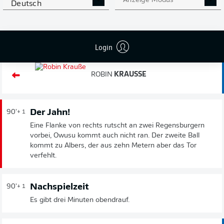
Anzeige Modus
Deutsch
Wechsel
90'
+ 3
Login
SAULO
DECARLI
ROBIN
KRAUSSE
Der Jahn!
90'
+ 1
Eine Flanke von rechts rutscht an zwei Regensburgern
vorbei, Owusu kommt auch nicht ran. Der zweite Ball
kommt zu Albers, der aus zehn Metern aber das Tor
verfehlt.
Nachspielzeit
90'
+ 1
Es gibt drei Minuten obendrauf.