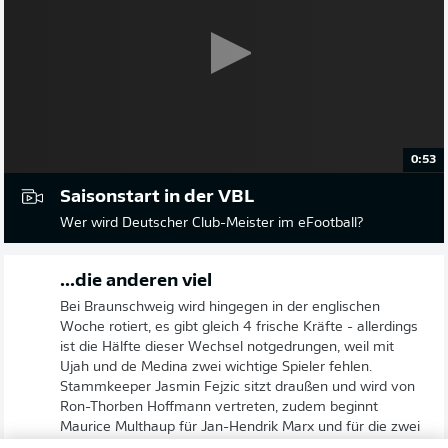
0:53
Saisonstart in der VBL
Wer wird Deutscher Club-Meister im eFootball?
...die anderen viel
Bei Braunschweig wird hingegen in der englischen
Woche rotiert, es gibt gleich 4 frische Kräfte - allerdings
ist die Hälfte dieser Wechsel notgedrungen, weil mit
Ujah und de Medina zwei wichtige Spieler fehlen.
Stammkeeper Jasmin Fejzic sitzt draußen und wird von
Ron-Thorben Hoffmann vertreten, zudem beginnt
Maurice Multhaup für Jan-Hendrik Marx und für die zwei
Ausfälle rücken Michael Schultz und Fabio Kaufmann ins