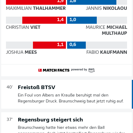
1,9
1,6
MAXIMILIAN
THALHAMMER
JANNIS
NIKOLAOU
1,4
1,0
CHRISTIAN
VIET
MAURICE
MICHAEL
MULTHAUP
1,1
0,6
JOSHUA
MEES
FABIO
KAUFMANN
Freistoß BTSV
40'
Ein Foul von Albers an Krauße beruhigt mal den
Regensburger Druck. Braunschweig baut jetzt ruhig auf.
Regensburg steigert sich
37'
Braunschweig hatte hier etwas mehr den Ball