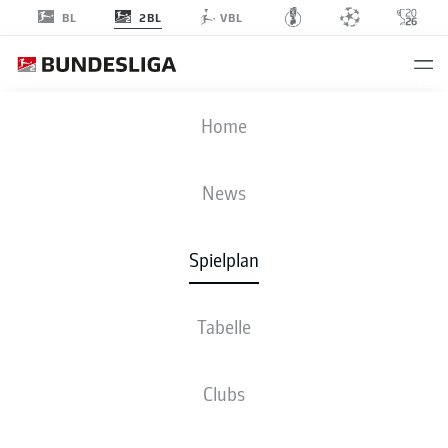
2BL
BL
VBL
REG
-
EBS
Home
REG
EBS
1
1
News
Spielplan
LIVE
NEWS
AUFSTELLUNGEN
STATISTIKEN
TABELLE
Tabelle
Clubs