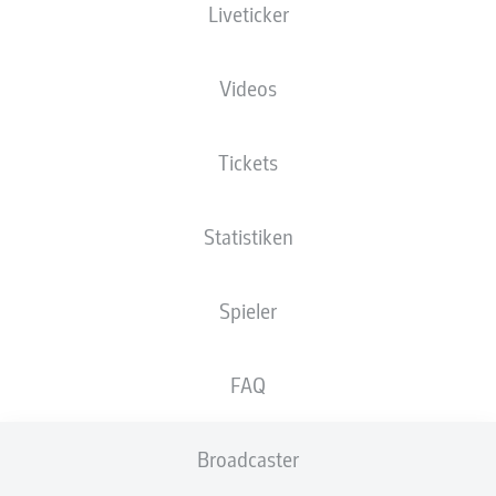
Liveticker
Videos
Tickets
15'
L. Lauberbach
C. Makridis
11'
Statistiken
Jahnstadion Regensburg
(8.232 Zuschauer)
M. Petersen
Spieler
FAQ
Anzeige
Broadcaster