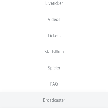
Liveticker
JAHN REGENSBURG
UND GREUTHER FÜRTH
TRENNEN SICH 2:2
Videos
Tickets
Statistiken
Spieler
FAQ
Broadcaster