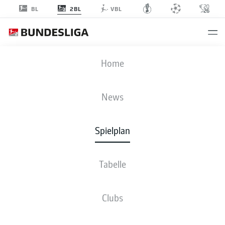
2BL
BL
VBL
REG
-
SGF
Home
REG
SGF
2
2
News
Spielplan
LIVE
NEWS
AUFSTELLUNGEN
STATISTIKEN
TABELLE
Tabelle
Clubs