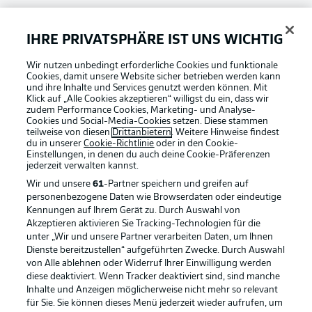
Bundesliga App
IHRE PRIVATSPHÄRE IST UNS WICHTIG
Fantasy Manager
Wir nutzen unbedingt erforderliche Cookies und funktionale
Cookies, damit unsere Website sicher betrieben werden kann
und ihre Inhalte und Services genutzt werden können. Mit
Klick auf „Alle Cookies akzeptieren“ willigst du ein, dass wir
zudem Performance Cookies, Marketing- und Analyse-
#BundesligaWIRKT
Cookies und Social-Media-Cookies setzen. Diese stammen
teilweise von diesen
Drittanbietern
. Weitere Hinweise findest
du in unserer
Cookie-Richtlinie
oder in den Cookie-
Einstellungen, in denen du auch deine Cookie-Präferenzen
Common Ground
jederzeit
verwalten kannst.
Wir und unsere
61
-Partner speichern und greifen auf
personenbezogene Daten wie Browserdaten oder eindeutige
Mitfahrportal
Kennungen auf Ihrem Gerät zu. Durch Auswahl von
Akzeptieren aktivieren Sie Tracking-Technologien für die
Football as it's meant to be
unter „Wir und unsere Partner verarbeiten Daten, um Ihnen
Dienste bereitzustellen“ aufgeführten Zwecke. Durch Auswahl
BUNDESLIGA-GRUPPE
von Alle ablehnen oder Widerruf Ihrer Einwilligung werden
diese deaktiviert. Wenn Tracker deaktiviert sind, sind manche
Inhalte und Anzeigen möglicherweise nicht mehr so relevant
BUNDESLIGA APP
für Sie. Sie können dieses Menü jederzeit wieder aufrufen, um
Sprachauswahl