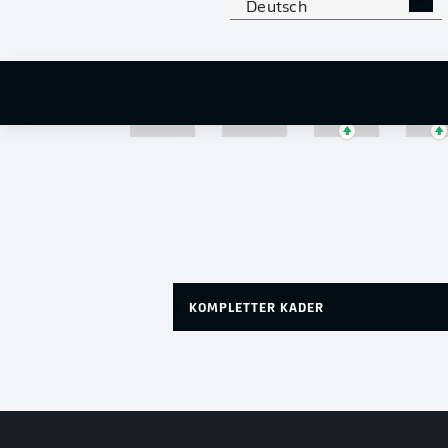
Deutsch
Joshua Mees
Aygün Yildirim
Dario Vizinger
KOMPLETTER KADER