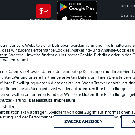
Rechtli
Datensc
BUNDESLIGA APP
Kontakt
Impres
Spieler
 damit unsere Website sicher betrieben werden kann und ihre Inhalte und S
ein, dass wir zudem Performance Cookies, Marketing- und Analyse-Cookies u
AGB
etern
. Weitere Hinweise findest du in unserer
Cookie-Richtlinie
oder in den 
erwalten kannst.
gene Daten wie Browserdaten oder eindeutige Kennungen auf Ihrem Gerät 
 unter „Wir und unsere Partner verarbeiten Daten, um Ihnen Dienste bereitz
Ihrer Einwilligung werden diese deaktiviert. Wenn Tracker deaktiviert sin
Sie können dieses Menü jederzeit wieder aufrufen, um Ihre Einstellungen zu
ngen verwalten am unteren Rand der Webseite klicken. Ihre Einstellungen ge
chutzerklärung.
Datenschutz
Impressum
ustellen:
ifikation aktiv abfragen. Speichern von oder Zugriff auf Informationen a
Sprachauswahl
eistung und der Performance von Inhalten, Zielgruppenforschung sowie E
Deutsch
ZWECKE ANZEIGEN
A