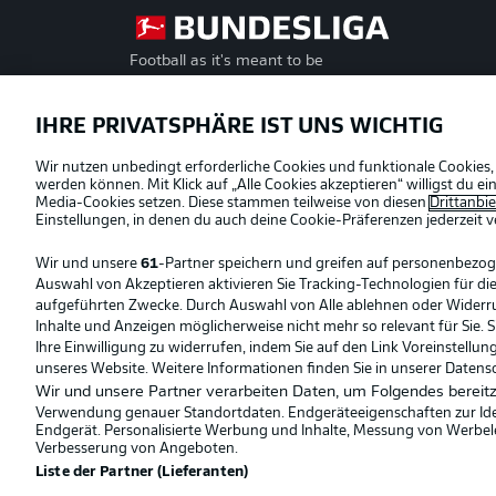
Football as it's meant to be
Offizielle Partner
IHRE PRIVATSPHÄRE IST UNS WICHTIG
Wir nutzen unbedingt erforderliche Cookies und funktionale Cookies,
werden können. Mit Klick auf „Alle Cookies akzeptieren“ willigst du 
Media-Cookies setzen. Diese stammen teilweise von diesen
Drittanbi
Einstellungen, in denen du auch deine Cookie-Präferenzen jederzeit
v
Wir und unsere
61
-Partner speichern und greifen auf personenbezo
Auswahl von Akzeptieren aktivieren Sie Tracking-Technologien für die
aufgeführten Zwecke. Durch Auswahl von Alle ablehnen oder Widerruf 
Inhalte und Anzeigen möglicherweise nicht mehr so relevant für Sie. 
Ihre Einwilligung zu widerrufen, indem Sie auf den Link Voreinstellu
unseres Website. Weitere Informationen finden Sie in unserer Datens
Wir und unsere Partner verarbeiten Daten, um Folgendes bereitz
Verwendung genauer Standortdaten. Endgeräteeigenschaften zur Ident
Endgerät. Personalisierte Werbung und Inhalte, Messung von Werbel
© 2026 Bundesliga-Gruppe GmbH
Verbesserung von Angeboten.
Liste der Partner (Lieferanten)