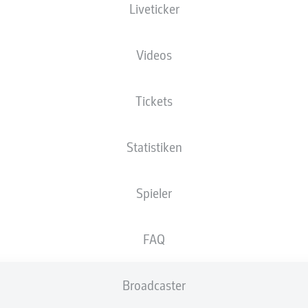
Liveticker
Videos
Christian Viet
Julian Gree
Tickets
nedikt Gimber
Max C
Statistiken
Spieler
di
Benedikt Saller
Marco John
FAQ
c
Broadcaster