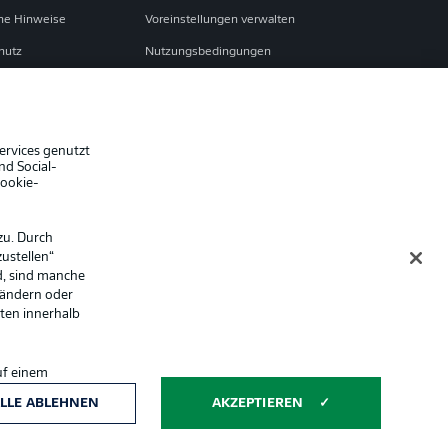
che Hinweise
Voreinstellungen verwalten
hutz
Nutzungsbedingungen
Jobs
sum
Partner
Liveticker
ervices genutzt
nd Social-
Cookie-
zu. Durch
ustellen“
d, sind manche
 ändern oder
lten innerhalb
uf einem
ntwicklung und
Anzeige Modus
LLE ABLEHNEN
AKZEPTIEREN