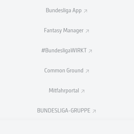
Bundesliga App
BANK
Fantasy Manager
Alexander Weidinger
#BundesligaWIRKT
TORHÜTER
Common Ground
Sebastian Nachreiner
Konrad Faber
VERTEIDIGUNG
Mitfahrportal
BUNDESLIGA-GRUPPE
Blendi Idrizi
MITTELFELD