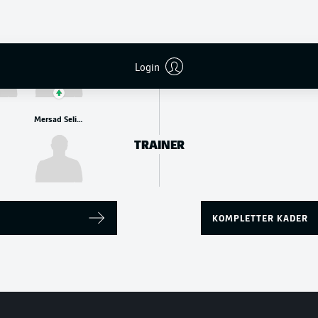
Prince Osei Owusu
Nicklas Shipnoski
ANGRIFF
Login
Mersad Selimbegović
TRAINER
KOMPLETTER KADER