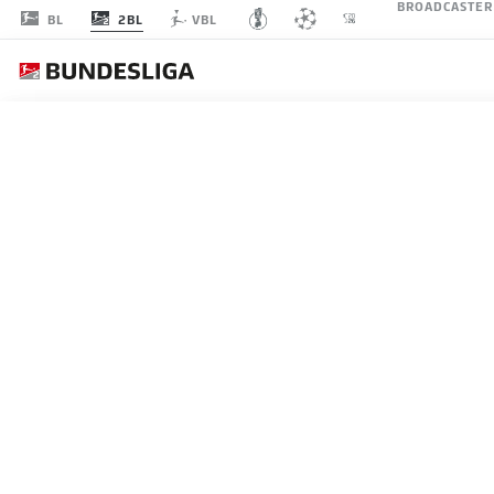
BROADCASTER
2BL
BL
VBL
SSV 
SPIELTAG 11
LI
STARTELF
SSV JAHN REGENSBURG
4-2-3