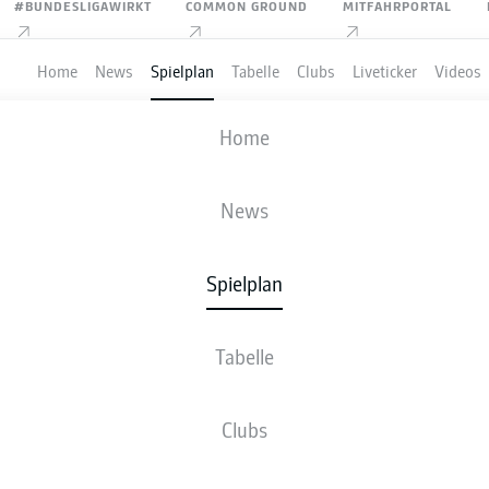
#BUNDESLIGAWIRKT
COMMON GROUND
MITFAHRPORTAL
Home
News
Spielplan
Tabelle
Clubs
Liveticker
Videos
JAHN REGENSBURG
-
SPVGG GREUTHER
Home
REG
SGF
2
2
News
Spielplan
VE
NEWS
AUFSTELLUNGEN
STATISTIKEN
TABE
Tabelle
Clubs
-1
4