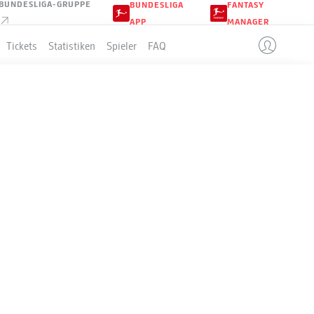
BUNDESLIGA-GRUPPE
BUNDESLIGA
FANTASY
APP
MANAGER
Tickets
Statistiken
Spieler
FAQ
 FÜRTH
LLE
-2-3-1
SPVGG GREUTHER FÜRTH