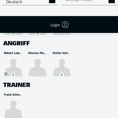
MITTELFELD
Anzeige Modus
Deutsch
Florian Pick
Dženis Burnić
Melvin Ramusović
Login
ANGRIFF
Robert Leipertz
Maurice Malone
Stefan Schimmer
TRAINER
Frank Schmidt