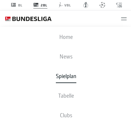
2BL
BL
VBL
HDH
-
REG
Home
HDH
REG
3
0
News
Spielplan
LIVE
NEWS
AUFSTELLUNGEN
STATISTIKEN
TABELLE
Tabelle
4-3-3
4-2-3-1
Clubs
STARTELF
1. FC HEIDENHEIM 1846