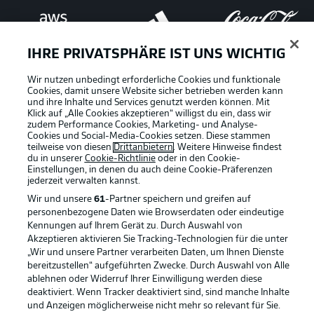
IHRE PRIVATSPHÄRE IST UNS WICHTIG
Wir nutzen unbedingt erforderliche Cookies und funktionale
Cookies, damit unsere Website sicher betrieben werden kann
und ihre Inhalte und Services genutzt werden können. Mit
Klick auf „Alle Cookies akzeptieren“ willigst du ein, dass wir
zudem Performance Cookies, Marketing- und Analyse-
Cookies und Social-Media-Cookies setzen. Diese stammen
teilweise von diesen
Drittanbietern
. Weitere Hinweise findest
du in unserer
Cookie-Richtlinie
oder in den Cookie-
Einstellungen, in denen du auch deine Cookie-Präferenzen
jederzeit
verwalten kannst.
Wir und unsere
61
-Partner speichern und greifen auf
personenbezogene Daten wie Browserdaten oder eindeutige
Kennungen auf Ihrem Gerät zu. Durch Auswahl von
Rechtliche Hinweise
Voreinstellungen verwalten
Akzeptieren aktivieren Sie Tracking-Technologien für die unter
„Wir und unsere Partner verarbeiten Daten, um Ihnen Dienste
Datenschutz
Nutzungsbedingungen
bereitzustellen“ aufgeführten Zwecke. Durch Auswahl von Alle
ablehnen oder Widerruf Ihrer Einwilligung werden diese
Kontakt
Jobs
deaktiviert. Wenn Tracker deaktiviert sind, sind manche Inhalte
Impressum
Partner
und Anzeigen möglicherweise nicht mehr so relevant für Sie.