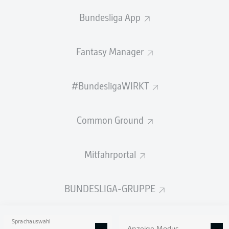
Bundesliga App
BANK
Fantasy Manager
TORHÜTER
#BundesligaWIRKT
Vitus Eicher
Common Ground
VERTEIDIGUNG
Mitfahrportal
Tim Siersleben
Marvin Rittmüller
BUNDESLIGA-GRUPPE
Sprachauswahl