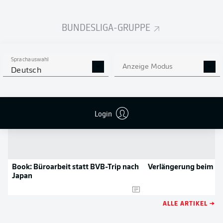
NOCH MEHR BUNDESLIGA
APP STORE
GOOGLE PLAY
IN DER APP!
BUNDESLIGA-GRUPPE
NEWS
Sprachauswahl
Anzeige Modus
Deutsch
Login
Book: Büroarbeit statt BVB-Trip nach
Verlängerung beim B
Japan
ALLE ARTIKEL →