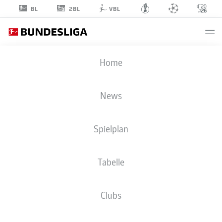
2BL
BL
VBL
ALEXANDER
Home
MEYER
33
News
Spielplan
TORHÜTER
Tabelle
BORUSSIA DORTMUND
STATISTIK SAISON 2026/2027
TORE
MITSPIELER
Clubs