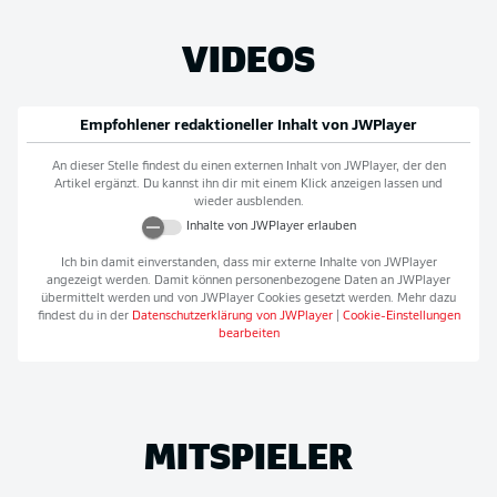
VIDEOS
Empfohlener redaktioneller Inhalt von
JWPlayer
An dieser Stelle findest du einen externen Inhalt von
JWPlayer
, der den
Artikel ergänzt. Du kannst ihn dir mit einem Klick anzeigen lassen und
wieder ausblenden.
Inhalte von
JWPlayer
erlauben
Ich bin damit einverstanden, dass mir externe Inhalte von
JWPlayer
angezeigt werden. Damit können personenbezogene Daten an
JWPlayer
übermittelt werden und von
JWPlayer
Cookies gesetzt werden. Mehr dazu
findest du in der
Datenschutzerklärung von
JWPlayer
|
Cookie-Einstellungen
bearbeiten
MITSPIELER