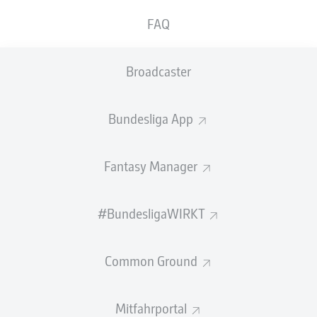
ABGEWEHRTE
EIGENTORE
PÄSSE
FAQ
SCHÜSSE
0
0
0
Broadcaster
Einsätze
0
Bundesliga App
Sprints
0
Intensive Läufe
0
Fantasy Manager
Laufdistanz (km)
0
#BundesligaWIRKT
Speed (km/h)
0
Common Ground
Begangene Fouls
0
Gelbe Karten
0
Mitfahrportal