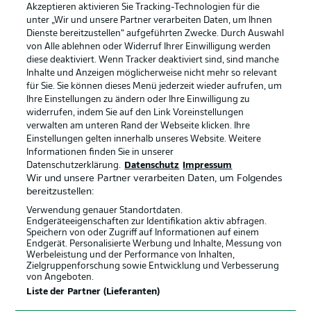
Akzeptieren aktivieren Sie Tracking-Technologien für die
unter „Wir und unsere Partner verarbeiten Daten, um Ihnen
Dienste bereitzustellen“ aufgeführten Zwecke. Durch Auswahl
Rechtliche Hinweise
Voreinstellungen verwalten
von Alle ablehnen oder Widerruf Ihrer Einwilligung werden
diese deaktiviert. Wenn Tracker deaktiviert sind, sind manche
Datenschutz
Nutzungsbedingungen
Inhalte und Anzeigen möglicherweise nicht mehr so relevant
Broadcaster
Kontakt
für Sie. Sie können dieses Menü jederzeit wieder aufrufen, um
Ihre Einstellungen zu ändern oder Ihre Einwilligung zu
Jobs
Impressum
widerrufen, indem Sie auf den Link Voreinstellungen
verwalten am unteren Rand der Webseite klicken. Ihre
Partner
Spieler
Einstellungen gelten innerhalb unseres Website. Weitere
Liveticker
AGB
Informationen finden Sie in unserer
Datenschutzerklärung.
Datenschutz
Impressum
Wir und unsere Partner verarbeiten Daten, um Folgendes
bereitzustellen:
Verwendung genauer Standortdaten.
Endgeräteeigenschaften zur Identifikation aktiv abfragen.
Speichern von oder Zugriff auf Informationen auf einem
Endgerät. Personalisierte Werbung und Inhalte, Messung von
Werbeleistung und der Performance von Inhalten,
Zielgruppenforschung sowie Entwicklung und Verbesserung
von Angeboten.
© 2026 Bundesliga-Gruppe GmbH
Liste der Partner (Lieferanten)