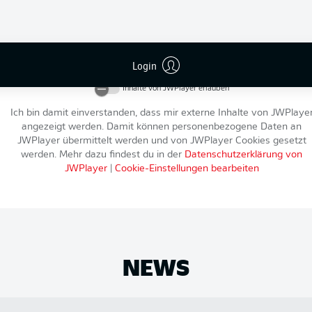
An dieser Stelle findest du einen externen Inhalt von
JWPlayer
, der d
Artikel ergänzt. Du kannst ihn dir mit einem Klick anzeigen lassen u
Login
wieder ausblenden.
Inhalte von
JWPlayer
erlauben
Ich bin damit einverstanden, dass mir externe Inhalte von
JWPlaye
angezeigt werden. Damit können personenbezogene Daten an
JWPlayer
übermittelt werden und von
JWPlayer
Cookies gesetzt
werden. Mehr dazu findest du in der
Datenschutzerklärung von
JWPlayer
|
Cookie-Einstellungen bearbeiten
NEWS