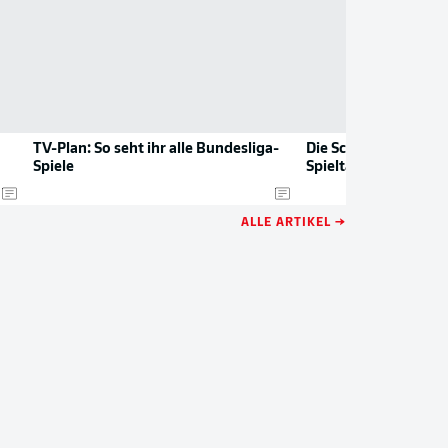
TV-Plan: So seht ihr alle Bundesliga-
Die Schiri-Ansetzun
Spiele
Spieltag
ALLE ARTIKEL →