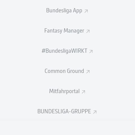
0
Gelbe Karten
Bundesliga App
Einsätze
Fantasy Manager
Sprints
Intensive Läufe
#BundesligaWIRKT
Laufdistanz (km)
Common Ground
Speed (km/h)
Mitfahrportal
Flanken
NOCH MEHR BUNDESLIGA IN 
BUNDESLIGA-GRUPPE
Empfohlener redaktioneller Inhalt von
JWPlayer