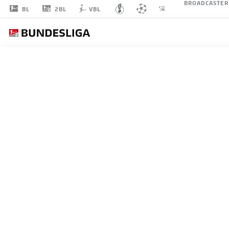
BROADCASTER
2BL
BL
VBL
ROBERT
LEIPERTZ
MITTELFELD
1. FC MAGDEBURG
STATISTIK SAISON 2026/2027
TORE
MITS