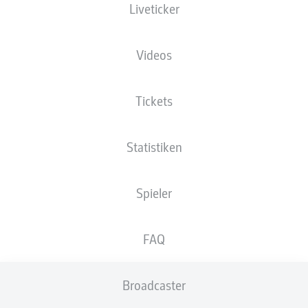
Liveticker
XGOALS
Videos
2
Tickets
1.36
1.25
Statistiken
Spieler
0
Goals
FAQ
PÄSSE
Broadcaster
290
364
Passquote
75 %
77 %