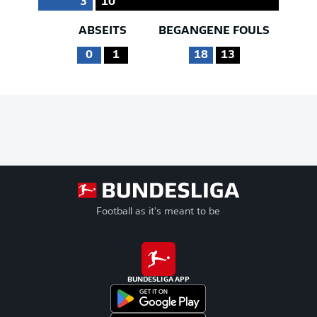
3
10
ABSEITS
BEGANGENE FOULS
0
1
18
13
Football as it's meant to be
BUNDESLIGA APP