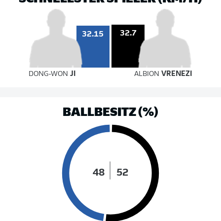
32.7
32.15
DONG-WON
JI
ALBION
VRENEZI
BALLBESITZ (%)
48
52