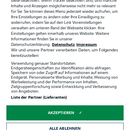
diese deaktiviert. Wenn Tracker deaktiviert sind, sind manche
Datenschutz
Nutzungsbedingungen
Inhalte und Anzeigen möglicherweise nicht mehr so relevant
Kontakt
Jobs
für Sie. Sie können dieses Menü jederzeit wieder aufrufen, um
Ihre Einstellungen zu ändern oder Ihre Einwilligung zu
Impressum
Partner
widerrufen, indem Sie auf den Link Voreinstellungen
verwalten am unteren Rand der Webseite klicken. Ihre
Spieler
Liveticker
Einstellungen gelten innerhalb unseres Website. Weitere
AGB
Informationen finden Sie in unserer
Datenschutzerklärung.
Datenschutz
Impressum
Wir und unsere Partner verarbeiten Daten, um Folgendes
bereitzustellen:
Verwendung genauer Standortdaten.
Endgeräteeigenschaften zur Identifikation aktiv abfragen.
Speichern von oder Zugriff auf Informationen auf einem
Endgerät. Personalisierte Werbung und Inhalte, Messung von
Werbeleistung und der Performance von Inhalten,
Zielgruppenforschung sowie Entwicklung und Verbesserung
von Angeboten.
© 2026 Bundesliga-Gruppe GmbH
Liste der Partner (Lieferanten)
Sprachauswahl
AKZEPTIEREN
Deutsch
ALLE ABLEHNEN