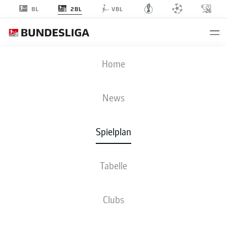
2BL
BL
VBL
EBS
-
REG
Home
EBS
REG
2
0
News
Spielplan
LIVE
NEWS
AUFSTELLUNGEN
STATISTIKEN
TABELLE
Tabelle
Clubs