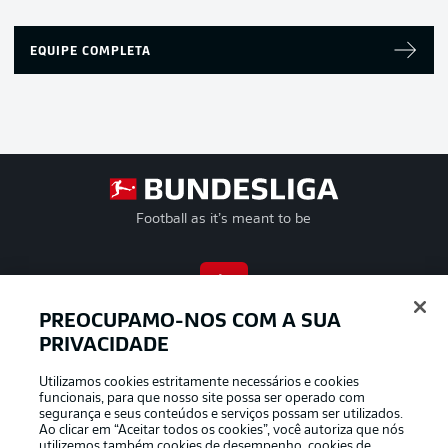
EQUIPE COMPLETA
Football as it’s meant to be
APLICATIVO DA BUNDESLIGA
PREOCUPAMO-NOS COM A SUA
PRIVACIDADE
Utilizamos cookies estritamente necessários e cookies
funcionais, para que nosso site possa ser operado com
segurança e seus conteúdos e serviços possam ser utilizados.
Oferecido por
Ao clicar em “Aceitar todos os cookies”, você autoriza que nós
utilizemos também cookies de desempenho, cookies de