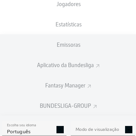
Jogadores
Harry Kane
Estatísticas
Kingsley Coman
Thomas Müller
Michael Olise
Emissoras
Aplicativo da Bundesliga
Leon Goretzka
Joshua Kimmich
Fantasy Manager
Raphaël Guerreiro
Eric Dier
Josip Stanišić
Konrad Laimer
BUNDESLIGA-GROUP
Escolha seu idioma
Manuel Neuer
Modo de visualização
Português