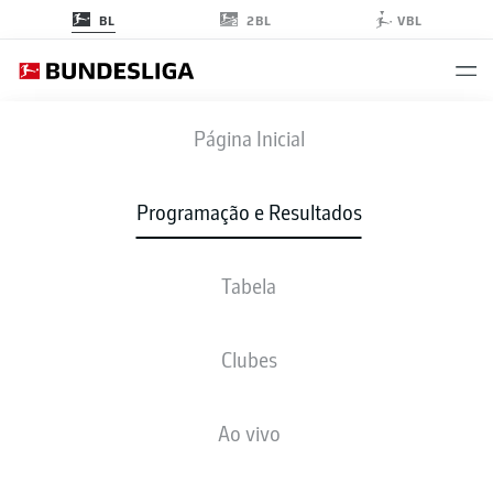
2BL
BL
VBL
FCB
-
BMG
Página Inicial
FCB
BMG
2
0
Programação e Resultados
Tabela
AO VIVO
NOTÍCIAS
ESCALAÇÕES
ESTATÍSTICAS
TABELA
Clubes
4-2-3-1
4-5-1
Ao vivo
ESCALAÇÃO INICIAL
BAYERN MUNICH