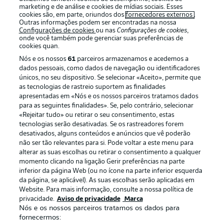
marketing e de análise e cookies de mídias sociais. Esses
cookies são, em parte, oriundos dos
fornecedores externos
.
Outras informações podem ser encontradas na nossa
Configurações de cookies
ou nas
Configurações de cookies
,
onde você também pode gerenciar suas preferências de
cookies quan.
Nós e os nossos
61
parceiros armazenamos e acedemos a
dados pessoais, como dados de navegação ou identificadores
únicos, no seu dispositivo. Se selecionar «Aceito», permite que
as tecnologias de rastreio suportem as finalidades
apresentadas em «Nós e os nossos parceiros tratamos dados
Publicidade
Avisos legais
para as seguintes finalidades». Se, pelo contrário, selecionar
«Rejeitar tudo» ou retirar o seu consentimento, estas
Gerir preferências
Aviso de privacidade
tecnologias serão desativadas. Se os rastreadores forem
desativados, alguns conteúdos e anúncios que vê poderão
Termos de uso
Emissoras
não ser tão relevantes para si. Pode voltar a este menu para
Trabalhe conosco
Marca
alterar as suas escolhas ou retirar o consentimento a qualquer
momento clicando na ligação Gerir preferências na parte
Contato
Jogadores
inferior da página Web (ou no ícone na parte inferior esquerda
da página, se aplicável). As suas escolhas serão aplicadas em
Website. Para mais informação, consulte a nossa política de
privacidade.
Aviso de privacidade
Marca
Nós e os nossos parceiros tratamos os dados para
fornecermos: