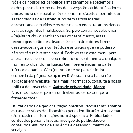
Nós e os nossos
61
parceiros armazenamos e acedemos a
dados pessoais, como dados de navegação ou identificadores
únicos, no seu dispositivo. Se selecionar «Aceito», permite que
as tecnologias de rastreio suportem as finalidades
apresentadas em «Nós e os nossos parceiros tratamos dados
para as seguintes finalidades». Se, pelo contrário, selecionar
«Rejeitar tudo» ou retirar o seu consentimento, estas
Publicidade
Avisos legais
tecnologias serão desativadas. Se os rastreadores forem
Gerir preferências
Aviso de privacidade
desativados, alguns conteúdos e anúncios que vê poderão
não ser tão relevantes para si. Pode voltar a este menu para
Termos de uso
Emissoras
alterar as suas escolhas ou retirar o consentimento a qualquer
momento clicando na ligação Gerir preferências na parte
Trabalhe conosco
Marca
inferior da página Web (ou no ícone na parte inferior
Contato
Jogadores
esquerda da página, se aplicável). As suas escolhas serão
aplicadas em Website. Para mais informação, consulte a nossa
política de privacidade.
Aviso de privacidade
Marca
Nós e os nossos parceiros tratamos os dados para
fornecermos:
Utilizar dados de geolocalização precisos. Procurar ativamente
as características do dispositivo para identificação. Armazenar
e/ou aceder a informações num dispositivo. Publicidade e
conteúdos personalizados, medição de publicidade e
conteúdos, estudos de audiência e desenvolvimento de
serviços.