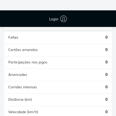
DESARMES
DISPUTAS
REALIZADOS
ÁREAS GANHAS
0
0
Login
Faltas
0
Cartões amarelos
0
Participações nos jogos
0
Arrancadas
0
Corridas intensas
0
Distância (km)
0
Velocidade (km/h)
0