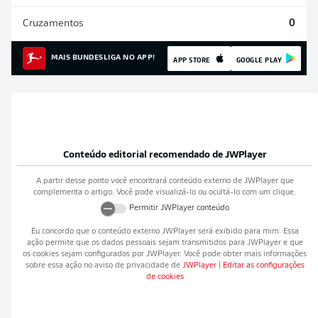
Cruzamentos
0
MAIS BUNDESLIGA NO APP!
APP STORE
GOOGLE PLAY
Conteúdo editorial recomendado de
JWPlayer
A partir desse ponto você encontrará conteúdo externo de
JWPlayer
que
complementa o artigo. Você pode visualizá-lo ou ocultá-lo com um clique.
Permitir
JWPlayer
conteúdo
Eu concordo que o conteúdo externo
JWPlayer
será exibido para mim. Essa
ação permite que os dados pessoais sejam transmitidos para
JWPlayer
e que
os cookies sejam configurados por
JWPlayer
. Você pode obter mais informações
sobre essa ação no aviso de privacidade de
JWPlayer
|
Editar as configurações
de cookies