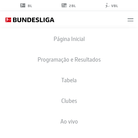
2BL
BL
VBL
ROCCO
Página Inicial
REITZ
27
Programação e Resultados
Tabela
MEIO-CAMPO
Clubes
BORUSSIA MÖNCHENGLADBACH
ESTATÍSTICAS DA TEMPORADA 2026/2027
GOLS
COMP
Ao vivo