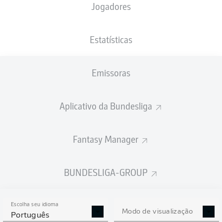
Jogadores
PESO
NACIONALIDADE
29.05.2002
ALTURA
72
DEU
24 ANOS
176 CM
KG
Estatísticas
Emissoras
Competition
Bundesliga
Aplicativo da Bundesliga
Season
2026/2027
Fantasy Manager
BUNDESLIGA-GROUP
ESTATÍSTICAS DA
TEMPORADA 2026/2027
Escolha seu idioma
Modo de visualização
Português