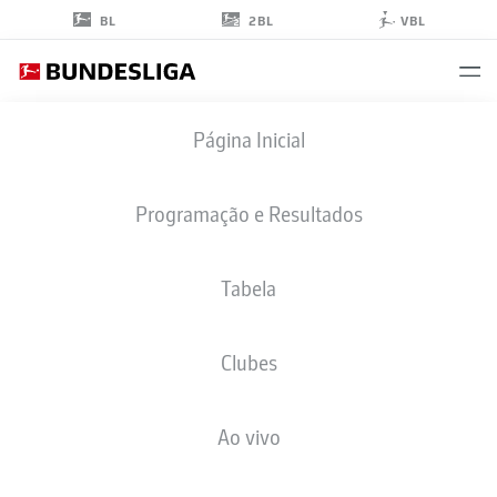
2BL
BL
VBL
MICHAEL
Página Inicial
OLISE
17
Programação e Resultados
Tabela
ATACANTE
Clubes
BAYERN MUNICH
ESTATÍSTICAS DA TEMPORADA 2026/2027
GOLS
COMP
Ao vivo