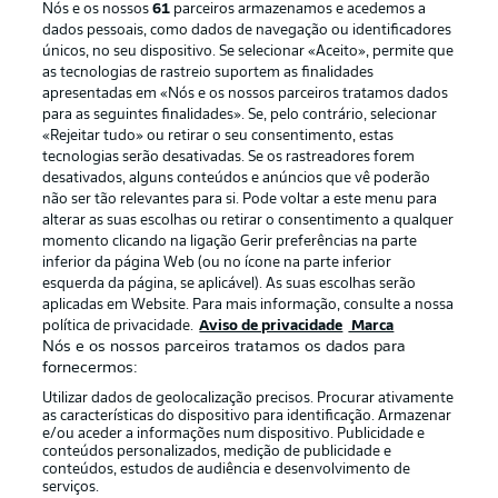
Nós e os nossos
61
parceiros armazenamos e acedemos a
dados pessoais, como dados de navegação ou identificadores
únicos, no seu dispositivo. Se selecionar «Aceito», permite que
as tecnologias de rastreio suportem as finalidades
apresentadas em «Nós e os nossos parceiros tratamos dados
para as seguintes finalidades». Se, pelo contrário, selecionar
«Rejeitar tudo» ou retirar o seu consentimento, estas
Publicidade
Avisos legais
tecnologias serão desativadas. Se os rastreadores forem
Gerir preferências
Aviso de privacidade
desativados, alguns conteúdos e anúncios que vê poderão
não ser tão relevantes para si. Pode voltar a este menu para
Termos de uso
Emissoras
alterar as suas escolhas ou retirar o consentimento a qualquer
momento clicando na ligação Gerir preferências na parte
Trabalhe conosco
Marca
inferior da página Web (ou no ícone na parte inferior
Contato
Jogadores
esquerda da página, se aplicável). As suas escolhas serão
aplicadas em Website. Para mais informação, consulte a nossa
política de privacidade.
Aviso de privacidade
Marca
Nós e os nossos parceiros tratamos os dados para
fornecermos:
Utilizar dados de geolocalização precisos. Procurar ativamente
as características do dispositivo para identificação. Armazenar
e/ou aceder a informações num dispositivo. Publicidade e
conteúdos personalizados, medição de publicidade e
conteúdos, estudos de audiência e desenvolvimento de
serviços.