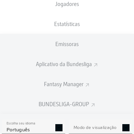
Jogadores
NACIONALIDADE
PESO
12.12.2001
ALTURA
FRA
, ENG
73
24 ANOS
180 CM
KG
Estatísticas
Emissoras
Competition
Bundesliga
Aplicativo da Bundesliga
Season
2026/2027
Fantasy Manager
BUNDESLIGA-GROUP
ESTATÍSTICAS DA
TEMPORADA 2026/2027
Escolha seu idioma
Modo de visualização
Português