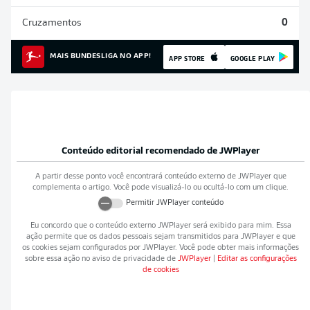
Cruzamentos
0
MAIS BUNDESLIGA NO APP!
APP STORE
GOOGLE PLAY
Conteúdo editorial recomendado de
JWPlayer
A partir desse ponto você encontrará conteúdo externo de
JWPlayer
que
complementa o artigo. Você pode visualizá-lo ou ocultá-lo com um clique.
Permitir
JWPlayer
conteúdo
Eu concordo que o conteúdo externo
JWPlayer
será exibido para mim. Essa
ação permite que os dados pessoais sejam transmitidos para
JWPlayer
e que
os cookies sejam configurados por
JWPlayer
. Você pode obter mais informações
sobre essa ação no aviso de privacidade de
JWPlayer
|
Editar as configurações
de cookies