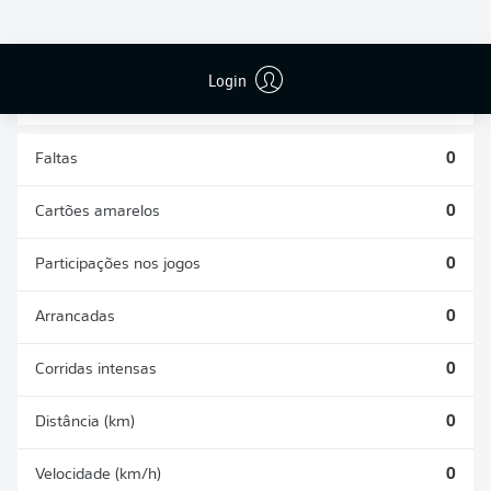
DESARMES
DISPUTAS
REALIZADOS
ÁREAS GANHAS
0
0
Login
Faltas
0
Cartões amarelos
0
Participações nos jogos
0
Arrancadas
0
Corridas intensas
0
Distância (km)
0
Velocidade (km/h)
0