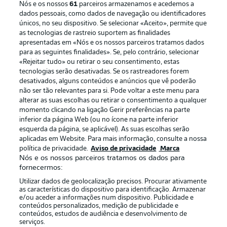
Nós e os nossos
61
parceiros armazenamos e acedemos a
dados pessoais, como dados de navegação ou identificadores
únicos, no seu dispositivo. Se selecionar «Aceito», permite que
as tecnologias de rastreio suportem as finalidades
apresentadas em «Nós e os nossos parceiros tratamos dados
para as seguintes finalidades». Se, pelo contrário, selecionar
«Rejeitar tudo» ou retirar o seu consentimento, estas
Publicidade
Avisos legais
tecnologias serão desativadas. Se os rastreadores forem
Gerir preferências
Aviso de privacidade
desativados, alguns conteúdos e anúncios que vê poderão
não ser tão relevantes para si. Pode voltar a este menu para
Termos de uso
Emissoras
alterar as suas escolhas ou retirar o consentimento a qualquer
momento clicando na ligação Gerir preferências na parte
Trabalhe conosco
Marca
inferior da página Web (ou no ícone na parte inferior
Contato
Jogadores
esquerda da página, se aplicável). As suas escolhas serão
aplicadas em Website. Para mais informação, consulte a nossa
política de privacidade.
Aviso de privacidade
Marca
Nós e os nossos parceiros tratamos os dados para
fornecermos:
Utilizar dados de geolocalização precisos. Procurar ativamente
as características do dispositivo para identificação. Armazenar
e/ou aceder a informações num dispositivo. Publicidade e
conteúdos personalizados, medição de publicidade e
conteúdos, estudos de audiência e desenvolvimento de
serviços.