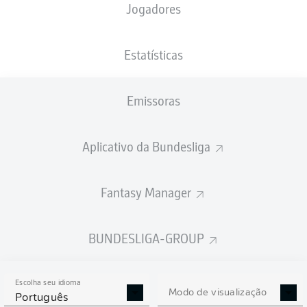
Jogadores
PESO
NACIONALIDADE
16.03.2004
ALTURA
73
DEU
22 ANOS
180 CM
KG
Estatísticas
Emissoras
Competition
Bundesliga
Aplicativo da Bundesliga
Season
2026/2027
Fantasy Manager
BUNDESLIGA-GROUP
ESTATÍSTICAS DA
TEMPORADA 2026/2027
Escolha seu idioma
Modo de visualização
Português