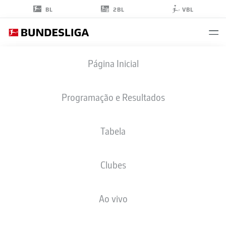
2BL
BL
VBL
LUKAS
Página Inicial
ULLRICH
26
Programação e Resultados
Tabela
ZAGUEIRO
Clubes
BORUSSIA MÖNCHENGLADBACH
ESTATÍSTICAS DA TEMPORADA 2026/2027
GOLS
COMP
Ao vivo