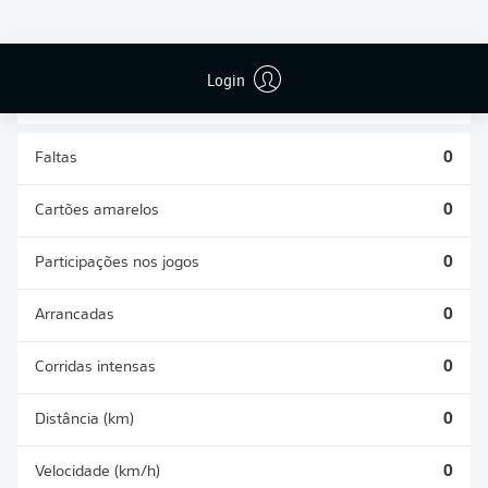
DESARMES
DISPUTAS
REALIZADOS
ÁREAS GANHAS
0
0
Login
Faltas
0
Cartões amarelos
0
Participações nos jogos
0
Arrancadas
0
Corridas intensas
0
Distância (km)
0
Velocidade (km/h)
0