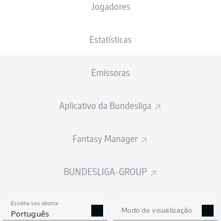
Jogadores
NACIONALIDADE
PESO
13.06.1996
ALTURA
FRA
, GLP
75
30 ANOS
181 CM
KG
Estatísticas
Emissoras
Competition
Bundesliga
Aplicativo da Bundesliga
Season
2025/2026
Fantasy Manager
BUNDESLIGA-GROUP
ESTATÍSTICAS DA
TEMPORADA 2025/2026
Escolha seu idioma
Modo de visualização
Português