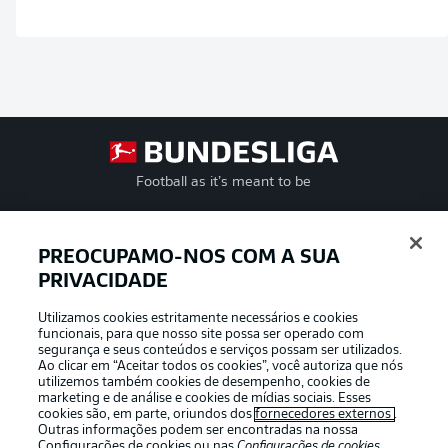
Football as it’s meant to be
PREOCUPAMO-NOS COM A SUA
PRIVACIDADE
APLICATIVO DA BUNDESLIGA
Utilizamos cookies estritamente necessários e cookies
funcionais, para que nosso site possa ser operado com
segurança e seus conteúdos e serviços possam ser utilizados.
Ao clicar em “Aceitar todos os cookies”, você autoriza que nós
utilizemos também cookies de desempenho, cookies de
Oferecido por
marketing e de análise e cookies de mídias sociais. Esses
cookies são, em parte, oriundos dos
fornecedores externos
.
Outras informações podem ser encontradas na nossa
Configurações de cookies
ou nas
Configurações de cookies
,