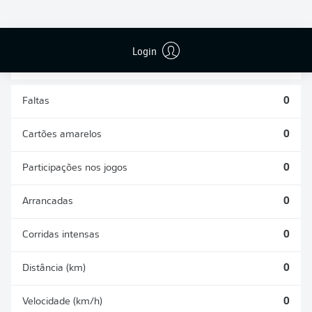
DESARMES
DISPUTAS
REALIZADOS
ÁREAS GANHAS
0
0
Login
Faltas
0
Cartões amarelos
0
Participações nos jogos
0
Arrancadas
0
Corridas intensas
0
Distância (km)
0
Velocidade (km/h)
0