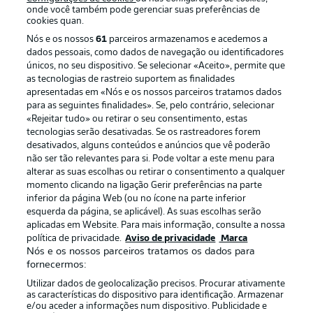
onde você também pode gerenciar suas preferências de
cookies quan.
Nós e os nossos
61
parceiros armazenamos e acedemos a
dados pessoais, como dados de navegação ou identificadores
únicos, no seu dispositivo. Se selecionar «Aceito», permite que
as tecnologias de rastreio suportem as finalidades
apresentadas em «Nós e os nossos parceiros tratamos dados
para as seguintes finalidades». Se, pelo contrário, selecionar
«Rejeitar tudo» ou retirar o seu consentimento, estas
Publicidade
Avisos legais
tecnologias serão desativadas. Se os rastreadores forem
Gerir preferências
Aviso de privacidade
desativados, alguns conteúdos e anúncios que vê poderão
não ser tão relevantes para si. Pode voltar a este menu para
Termos de uso
Emissoras
alterar as suas escolhas ou retirar o consentimento a qualquer
momento clicando na ligação Gerir preferências na parte
Trabalhe conosco
Marca
inferior da página Web (ou no ícone na parte inferior
Contato
Jogadores
esquerda da página, se aplicável). As suas escolhas serão
aplicadas em Website. Para mais informação, consulte a nossa
política de privacidade.
Aviso de privacidade
Marca
Nós e os nossos parceiros tratamos os dados para
fornecermos:
Utilizar dados de geolocalização precisos. Procurar ativamente
as características do dispositivo para identificação. Armazenar
e/ou aceder a informações num dispositivo. Publicidade e