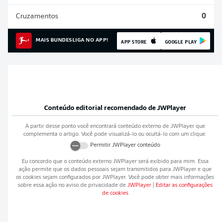
Cruzamentos
0
MAIS BUNDESLIGA NO APP!
APP STORE
GOOGLE PLAY
Conteúdo editorial recomendado de
JWPlayer
A partir desse ponto você encontrará conteúdo externo de
JWPlayer
que
complementa o artigo. Você pode visualizá-lo ou ocultá-lo com um clique.
Permitir
JWPlayer
conteúdo
Eu concordo que o conteúdo externo
JWPlayer
será exibido para mim. Essa
ação permite que os dados pessoais sejam transmitidos para
JWPlayer
e que
os cookies sejam configurados por
JWPlayer
. Você pode obter mais informações
sobre essa ação no aviso de privacidade de
JWPlayer
|
Editar as configurações
de cookies