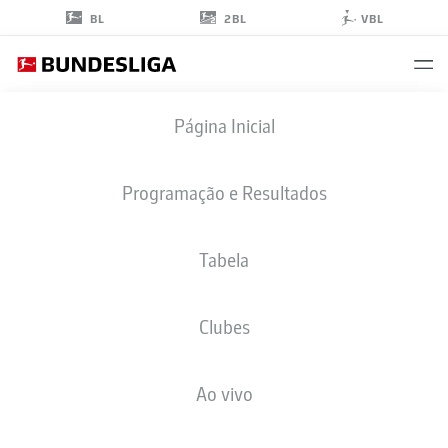
2BL
BL
VBL
KINGSLEY
Página Inicial
COMAN
11
Programação e Resultados
Tabela
ATACANTE
Clubes
BAYERN MUNICH
ESTATÍSTICAS DA TEMPORADA 2025/2026
GOLS
Ao vivo