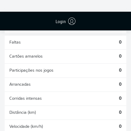
DESARMES
DISPUTAS
REALIZADOS
ÁREAS GANHAS
0
0
Login
Faltas
0
Cartões amarelos
0
Participações nos jogos
0
Arrancadas
0
Corridas intensas
0
Distância (km)
0
Velocidade (km/h)
0