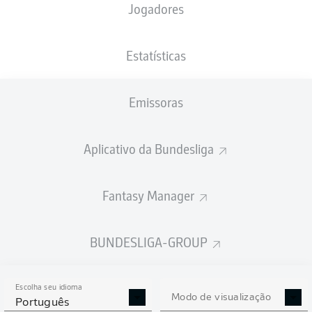
Jogadores
PESO
NACIONALIDADE
13.09.1989
ALTURA
76
DEU
36 ANOS
185 CM
KG
Estatísticas
Emissoras
Competition
Bundesliga
Aplicativo da Bundesliga
Season
2025/2026
Fantasy Manager
BUNDESLIGA-GROUP
ESTATÍSTICAS DA
TEMPORADA 2025/2026
Escolha seu idioma
Modo de visualização
Português