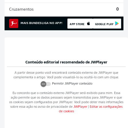
Cruzamentos
0
MAIS BUNDESLIGA NO APP!
APP STORE
GOOGLE PLAY
Conteúdo editorial recomendado de
JWPlayer
A partir desse ponto você encontrará conteúdo externo de
JWPlayer
que
complementa o artigo. Você pode visualizá-lo ou ocultá-lo com um clique.
Permitir
JWPlayer
conteúdo
Eu concordo que o conteúdo externo
JWPlayer
será exibido para mim. Essa
ação permite que os dados pessoais sejam transmitidos para
JWPlayer
e que
os cookies sejam configurados por
JWPlayer
. Você pode obter mais informações
sobre essa ação no aviso de privacidade de
JWPlayer
|
Editar as configurações
de cookies