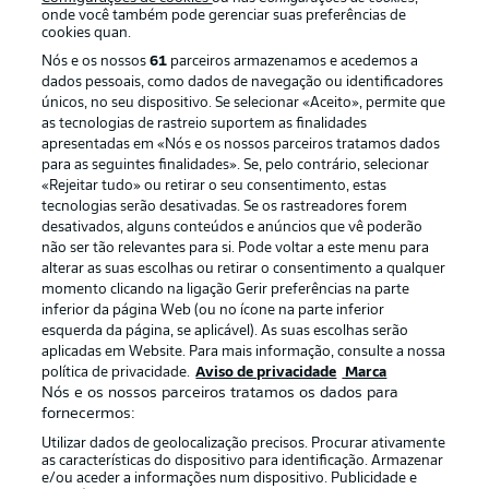
onde você também pode gerenciar suas preferências de
cookies quan.
Nós e os nossos
61
parceiros armazenamos e acedemos a
dados pessoais, como dados de navegação ou identificadores
únicos, no seu dispositivo. Se selecionar «Aceito», permite que
as tecnologias de rastreio suportem as finalidades
apresentadas em «Nós e os nossos parceiros tratamos dados
para as seguintes finalidades». Se, pelo contrário, selecionar
«Rejeitar tudo» ou retirar o seu consentimento, estas
Publicidade
Avisos legais
tecnologias serão desativadas. Se os rastreadores forem
Gerir preferências
Aviso de privacidade
desativados, alguns conteúdos e anúncios que vê poderão
não ser tão relevantes para si. Pode voltar a este menu para
Termos de uso
Emissoras
alterar as suas escolhas ou retirar o consentimento a qualquer
momento clicando na ligação Gerir preferências na parte
Trabalhe conosco
Marca
inferior da página Web (ou no ícone na parte inferior
Contato
Jogadores
esquerda da página, se aplicável). As suas escolhas serão
aplicadas em Website. Para mais informação, consulte a nossa
política de privacidade.
Aviso de privacidade
Marca
Nós e os nossos parceiros tratamos os dados para
fornecermos:
Utilizar dados de geolocalização precisos. Procurar ativamente
as características do dispositivo para identificação. Armazenar
e/ou aceder a informações num dispositivo. Publicidade e