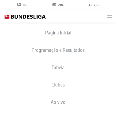
2BL
BL
VBL
THOMAS
Página Inicial
MÜLLER
25
Programação e Resultados
Tabela
ATACANTE
Clubes
BAYERN MUNICH
ESTATÍSTICAS DA TEMPORADA 2025/2026
GOLS
Ao vivo