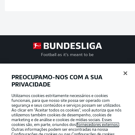
Football as it’s meant to be
PREOCUPAMO-NOS COM A SUA
PRIVACIDADE
APLICATIVO DA BUNDESLIGA
Utilizamos cookies estritamente necessários e cookies
funcionais, para que nosso site possa ser operado com
segurança e seus conteúdos e serviços possam ser utilizados.
Ao clicar em “Aceitar todos os cookies”, você autoriza que nós
utilizemos também cookies de desempenho, cookies de
Oferecido por
marketing e de análise e cookies de mídias sociais. Esses
cookies são, em parte, oriundos dos
fornecedores externos
.
Outras informações podem ser encontradas na nossa
Configurações de cookies
ou nas
Configurações de cookies
,