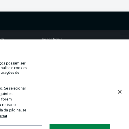
ade
Avisos legais
eferências
Aviso de privacidade
de uso
Trabalhe conosco
iços possam ser
Contato
nálise e cookies
gurações de
es
. Se selecionar
eguintes
s forem
 retirar o
a da página, se
rca
ormações num
Modo de visualização