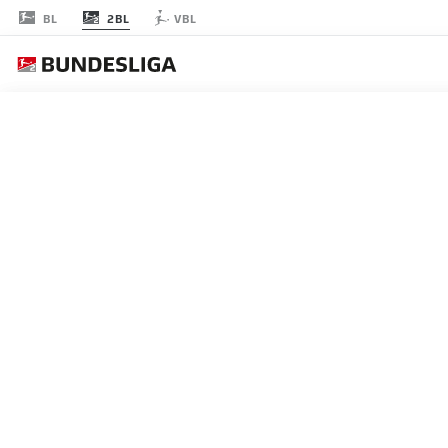
2BL
BL
VBL
RODADA 8
AO 