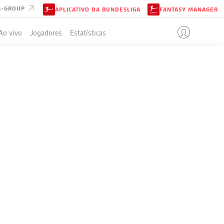
A-GROUP
APLICATIVO DA BUNDESLIGA
FANTASY MANAGER
Ao vivo
Jogadores
Estatísticas
ELA