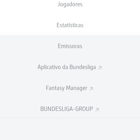
Jogadores
Heinz von Heiden Arena
Estatísticas
Emissoras
Publicidade
Aplicativo da Bundesliga
Fantasy Manager
BUNDESLIGA-GROUP
Ainda não temos conteúdo disponível para a sua seleção.