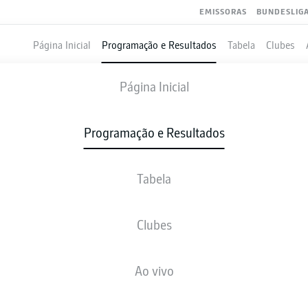
EMISSORAS
BUNDESLIG
Página Inicial
Programação e Resultados
Tabela
Clubes
HANNOVER
-
ST. PAULI
Página Inicial
Programação e Resultados
Tabela
VIVO
NOTÍCIAS
ESCALAÇÕES
ESTATÍSTICAS
TAB
Clubes
Ao vivo
sex., 16.10.2026 - dom., 18.10.2026
Esta rodada ainda não foi programada.