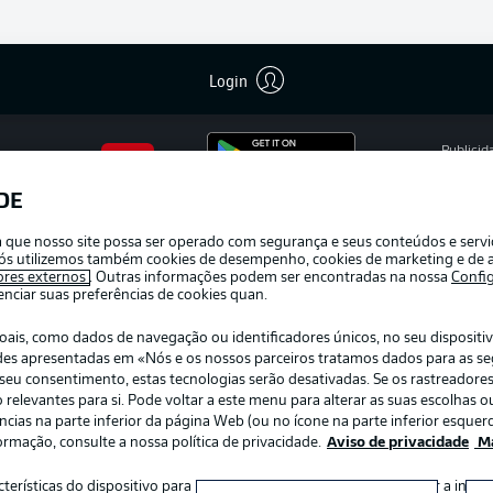
Login
Publicid
Gerir pr
DE
APLICATIVO DA BUNDESLIGA
Termos 
ra que nosso site possa ser operado com segurança e seus conteúdos e serv
Marca
e nós utilizemos também cookies de desempenho, cookies de marketing e de a
ores externos
. Outras informações podem ser encontradas na nossa
Confi
Jogador
ciar suas preferências de cookies quan.
s, como dados de navegação ou identificadores únicos, no seu dispositivo
dades apresentadas em «Nós e os nossos parceiros tratamos dados para as s
r o seu consentimento, estas tecnologias serão desativadas. Se os rastreadore
elevantes para si. Pode voltar a este menu para alterar as suas escolhas ou
ias na parte inferior da página Web (ou no ícone na parte inferior esquerd
ormação, consulte a nossa política de privacidade.
Aviso de privacidade
Ma
:
Escolha seu idioma
acterísticas do dispositivo para identificação. Armazenar e/ou aceder a inf