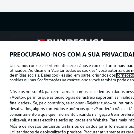
Football as it’s meant to be
PREOCUPAMO-NOS COM A SUA PRIVACIDA
Utilizamos cookies estritamente necessários e cookies funcionais, pa
Oferecido por
utilizados. Ao clicar em “Aceitar todos os cookies”, você autoriza qu
de mídias sociais. Esses cookies são, em parte, oriundos dos
forneced
cookies
ou nas
Configurações de cookies
, onde você também pode geren
Nós e os nossos
61
parceiros armazenamos e acedemos a dados pessoai
«Aceito», permite que as tecnologias de rastreio suportem as finali
finalidades». Se, pelo contrário, selecionar «Rejeitar tudo» ou retira
desativados, alguns conteúdos e anúncios que vê poderão não ser tão r
consentimento a qualquer momento clicando na ligação Gerir preferênc
aplicável). As suas escolhas serão aplicadas em Website. Para mais inf
Nós e os nossos parceiros tratamos os dados para fornecermos
Utilizar dados de geolocalização precisos. Procurar ativamente as car