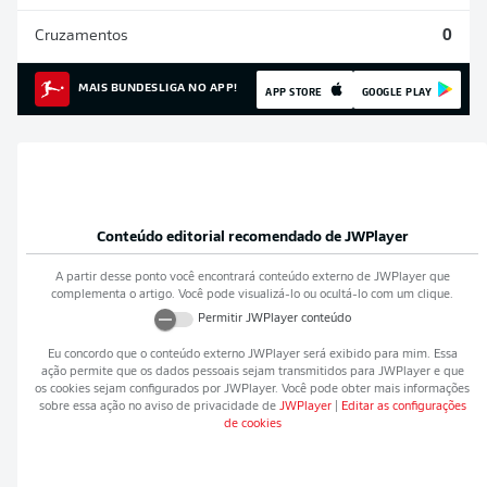
Cruzamentos
0
MAIS BUNDESLIGA NO APP!
APP STORE
GOOGLE PLAY
Conteúdo editorial recomendado de
JWPlayer
A partir desse ponto você encontrará conteúdo externo de
JWPlayer
que
complementa o artigo. Você pode visualizá-lo ou ocultá-lo com um clique.
Permitir
JWPlayer
conteúdo
Eu concordo que o conteúdo externo
JWPlayer
será exibido para mim. Essa
ação permite que os dados pessoais sejam transmitidos para
JWPlayer
e que
os cookies sejam configurados por
JWPlayer
. Você pode obter mais informações
sobre essa ação no aviso de privacidade de
JWPlayer
|
Editar as configurações
de cookies