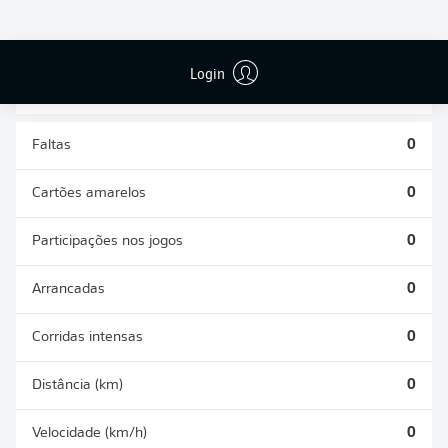
DISPUTAS
DESARMES
ÁREAS
REALIZADOS
GANHAS
0
0
Login
Faltas
0
Cartões amarelos
0
Participações nos jogos
0
Arrancadas
0
Corridas intensas
0
Distância (km)
0
Velocidade (km/h)
0