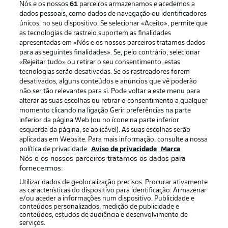
Nós e os nossos
61
parceiros armazenamos e acedemos a
dados pessoais, como dados de navegação ou identificadores
únicos, no seu dispositivo. Se selecionar «Aceito», permite que
as tecnologias de rastreio suportem as finalidades
apresentadas em «Nós e os nossos parceiros tratamos dados
para as seguintes finalidades». Se, pelo contrário, selecionar
«Rejeitar tudo» ou retirar o seu consentimento, estas
Publicidade
Avisos legais
tecnologias serão desativadas. Se os rastreadores forem
Gerir preferências
Aviso de privacidade
desativados, alguns conteúdos e anúncios que vê poderão
não ser tão relevantes para si. Pode voltar a este menu para
Termos de uso
Trabalhe conosco
alterar as suas escolhas ou retirar o consentimento a qualquer
momento clicando na ligação Gerir preferências na parte
Marca
Contato
inferior da página Web (ou no ícone na parte inferior
Jogadores
esquerda da página, se aplicável). As suas escolhas serão
aplicadas em Website. Para mais informação, consulte a nossa
política de privacidade.
Aviso de privacidade
Marca
Nós e os nossos parceiros tratamos os dados para
fornecermos:
Utilizar dados de geolocalização precisos. Procurar ativamente
as características do dispositivo para identificação. Armazenar
e/ou aceder a informações num dispositivo. Publicidade e
conteúdos personalizados, medição de publicidade e
conteúdos, estudos de audiência e desenvolvimento de
serviços.