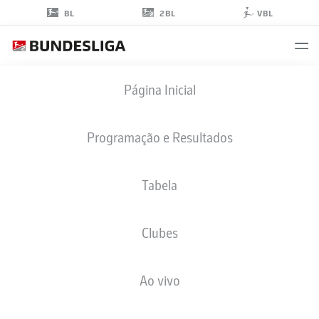
2BL
BL
VBL
BENJAMIN
Página Inicial
KÄLLMAN
9
Programação e Resultados
Tabela
ATACANTE
Clubes
HANNOVER
ESTATÍSTICAS DA TEMPORADA 2026/2027
GOLS
COMP
Ao vivo