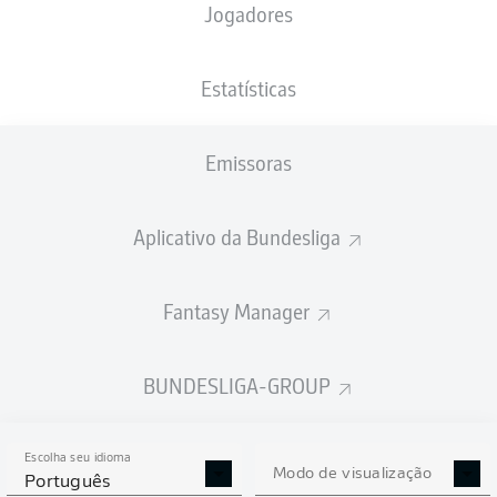
Jogadores
PESO
NACIONALIDADE
17.06.1998
ALTURA
91
FIN
28 ANOS
182 CM
KG
Estatísticas
Emissoras
Competition
Bundesliga 2
Aplicativo da Bundesliga
Season
2026/2027
Fantasy Manager
BUNDESLIGA-GROUP
ESTATÍSTICAS DA
TEMPORADA 2026/2027
Escolha seu idioma
Modo de visualização
Português