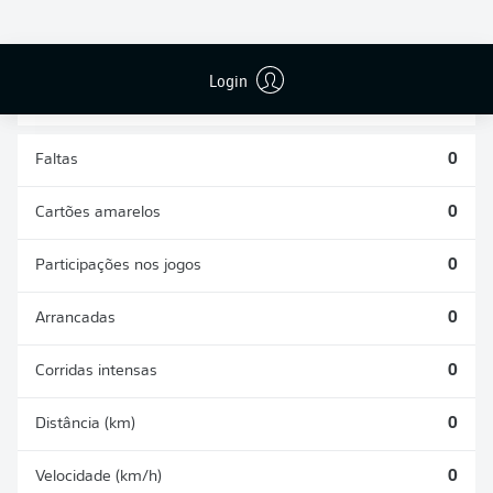
DESARMES
DISPUTAS
REALIZADOS
ÁREAS GANHAS
0
0
Login
Faltas
0
Cartões amarelos
0
Participações nos jogos
0
Arrancadas
0
Corridas intensas
0
Distância (km)
0
Velocidade (km/h)
0