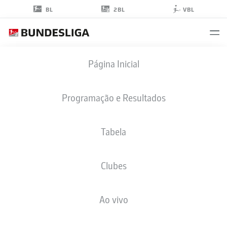
2BL
BL
VBL
MATHIAS
Página Inicial
RASMUSSEN
20
Programação e Resultados
Tabela
MEIO-CAMPO
Clubes
ST. PAULI
ESTATÍSTICAS DA TEMPORADA 2025/2026
GOLS
Ao vivo