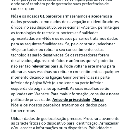
onde você também pode gerenciar suas preferências de
cookies quan.
Nós e os nossos
61
parceiros armazenamos e acedemos a
dados pessoais, como dados de navegação ou identificadores
únicos, no seu dispositivo. Se selecionar «Aceito», permite que
as tecnologias de rastreio suportem as finalidades
apresentadas em «Nós e os nossos parceiros tratamos dados
para as seguintes finalidades». Se, pelo contrário, selecionar
«Rejeitar tudo» ou retirar o seu consentimento, estas
Publicidade
Avisos legais
tecnologias serão desativadas. Se os rastreadores forem
Gerir preferências
Aviso de privacidade
desativados, alguns conteúdos e anúncios que vê poderão
não ser tão relevantes para si. Pode voltar a este menu para
Termos de uso
Trabalhe conosco
alterar as suas escolhas ou retirar o consentimento a qualquer
momento clicando na ligação Gerir preferências na parte
Marca
Contato
inferior da página Web (ou no ícone na parte inferior
Jogadores
esquerda da página, se aplicável). As suas escolhas serão
aplicadas em Website. Para mais informação, consulte a nossa
política de privacidade.
Aviso de privacidade
Marca
Nós e os nossos parceiros tratamos os dados para
fornecermos:
Utilizar dados de geolocalização precisos. Procurar ativamente
as características do dispositivo para identificação. Armazenar
e/ou aceder a informações num dispositivo. Publicidade e