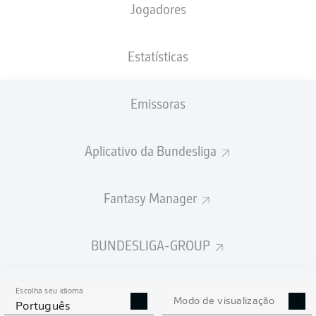
Jogadores
PESO
NACIONALIDADE
25.11.1997
ALTURA
71
NOR
28 ANOS
180 CM
KG
Estatísticas
Emissoras
Competition
Bundesliga 2
Aplicativo da Bundesliga
Season
Fantasy Manager
BUNDESLIGA-GROUP
ESTATÍSTICAS DA
TEMPORADA 2025/2026
Escolha seu idioma
Modo de visualização
Português