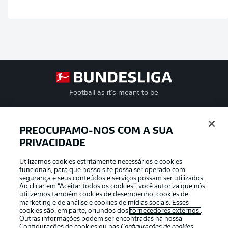
Football as it’s meant to be
PREOCUPAMO-NOS COM A SUA
PRIVACIDADE
APLICATIVO DA BUNDESLIGA
Utilizamos cookies estritamente necessários e cookies
funcionais, para que nosso site possa ser operado com
segurança e seus conteúdos e serviços possam ser utilizados.
Ao clicar em “Aceitar todos os cookies”, você autoriza que nós
utilizemos também cookies de desempenho, cookies de
Oferecido por
marketing e de análise e cookies de mídias sociais. Esses
cookies são, em parte, oriundos dos
fornecedores externos
.
Outras informações podem ser encontradas na nossa
Configurações de cookies
ou nas
Configurações de cookies
,