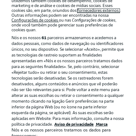
utilizemos também cookies de desempenho, cookies de
marketing e de análise e cookies de mídias sociais. Esses
cookies são, em parte, oriundos dos
fornecedores externos
.
Outras informações podem ser encontradas na nossa
Configurações de cookies
ou nas
Configurações de cookies
,
Oferecido por
onde você também pode gerenciar suas preferências de
cookies quan.
Nós e os nossos
61
parceiros armazenamos e acedemos a
dados pessoais, como dados de navegação ou identificadores
únicos, no seu dispositivo. Se selecionar «Aceito», permite que
as tecnologias de rastreio suportem as finalidades
apresentadas em «Nós e os nossos parceiros tratamos dados
para as seguintes finalidades». Se, pelo contrário, selecionar
«Rejeitar tudo» ou retirar o seu consentimento, estas
tecnologias serão desativadas. Se os rastreadores forem
desativados, alguns conteúdos e anúncios que vê poderão
não ser tão relevantes para si. Pode voltar a este menu para
Publicidade
Avisos legais
alterar as suas escolhas ou retirar o consentimento a qualquer
momento clicando na ligação Gerir preferências na parte
Gerir preferências
Aviso de privacidade
inferior da página Web (ou no ícone na parte inferior
esquerda da página, se aplicável). As suas escolhas serão
Termos de uso
Trabalhe conosco
aplicadas em Website. Para mais informação, consulte a nossa
Marca
Contato
política de privacidade.
Aviso de privacidade
Marca
Nós e os nossos parceiros tratamos os dados para
Jogadores