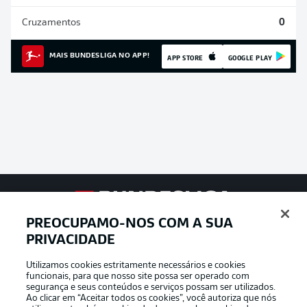
Cruzamentos
0
MAIS BUNDESLIGA NO APP!
APP STORE
GOOGLE PLAY
Football as it’s meant to be
PREOCUPAMO-NOS COM A SUA
PRIVACIDADE
Utilizamos cookies estritamente necessários e cookies
funcionais, para que nosso site possa ser operado com
APLICATIVO DA BUNDESLIGA
segurança e seus conteúdos e serviços possam ser utilizados.
Ao clicar em “Aceitar todos os cookies”, você autoriza que nós