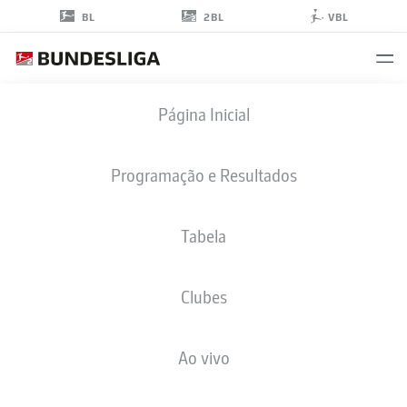
2BL
BL
VBL
CONNOR
Página Inicial
METCALFE
24
Programação e Resultados
Tabela
MEIO-CAMPO
Clubes
ST. PAULI
ESTATÍSTICAS DA TEMPORADA 2025/2026
GOLS
Ao vivo