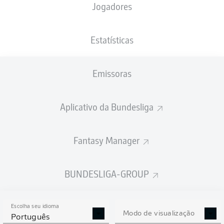
Jogadores
PESO
NACIONALIDADE
05.11.1999
ALTURA
70
AUS
26 ANOS
183 CM
KG
Estatísticas
Emissoras
Competition
Bundesliga 2
Aplicativo da Bundesliga
Season
Fantasy Manager
BUNDESLIGA-GROUP
ESTATÍSTICAS DA
TEMPORADA 2025/2026
Escolha seu idioma
Modo de visualização
Português