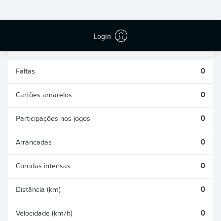
DESARMES
DISPUTAS
REALIZADOS
ÁREAS GANHAS
0
0
Login
Faltas
0
Cartões amarelos
0
Participações nos jogos
0
Arrancadas
0
Corridas intensas
0
Distância (km)
0
Velocidade (km/h)
0