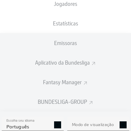
Jogadores
PESO
NACIONALIDADE
05.03.1999
ALTURA
74
NLD
27 ANOS
183 CM
KG
Estatísticas
Emissoras
Competition
Bundesliga 2
Aplicativo da Bundesliga
Season
2025/2026
Fantasy Manager
BUNDESLIGA-GROUP
ESTATÍSTICAS DA
TEMPORADA 2025/2026
Escolha seu idioma
Modo de visualização
Português