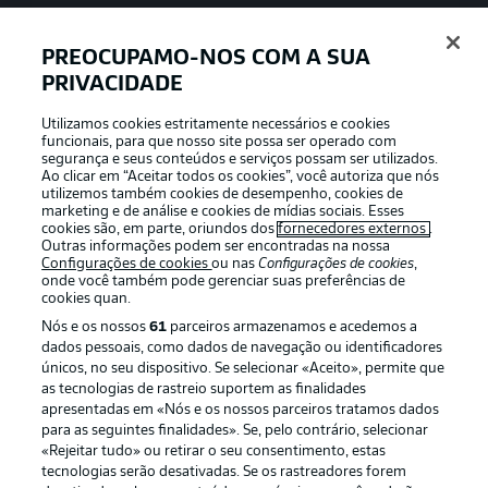
PREOCUPAMO-NOS COM A SUA
PRIVACIDADE
APLICATIVO DA BUNDESLIGA
Utilizamos cookies estritamente necessários e cookies
funcionais, para que nosso site possa ser operado com
segurança e seus conteúdos e serviços possam ser utilizados.
Ao clicar em “Aceitar todos os cookies”, você autoriza que nós
utilizemos também cookies de desempenho, cookies de
Oferecido por
marketing e de análise e cookies de mídias sociais. Esses
cookies são, em parte, oriundos dos
fornecedores externos
.
Outras informações podem ser encontradas na nossa
Configurações de cookies
ou nas
Configurações de cookies
,
onde você também pode gerenciar suas preferências de
cookies quan.
Nós e os nossos
61
parceiros armazenamos e acedemos a
dados pessoais, como dados de navegação ou identificadores
únicos, no seu dispositivo. Se selecionar «Aceito», permite que
as tecnologias de rastreio suportem as finalidades
apresentadas em «Nós e os nossos parceiros tratamos dados
para as seguintes finalidades». Se, pelo contrário, selecionar
«Rejeitar tudo» ou retirar o seu consentimento, estas
Publicidade
Avisos legais
tecnologias serão desativadas. Se os rastreadores forem