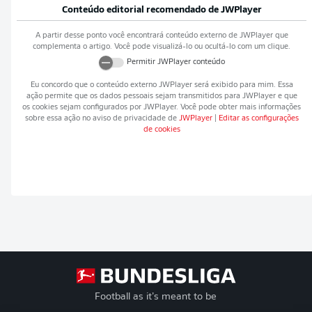
Conteúdo editorial recomendado de
JWPlayer
A partir desse ponto você encontrará conteúdo externo de
JWPlayer
que
complementa o artigo. Você pode visualizá-lo ou ocultá-lo com um clique.
Permitir
JWPlayer
conteúdo
Eu concordo que o conteúdo externo
JWPlayer
será exibido para mim. Essa
ação permite que os dados pessoais sejam transmitidos para
JWPlayer
e que
os cookies sejam configurados por
JWPlayer
. Você pode obter mais informações
sobre essa ação no aviso de privacidade de
JWPlayer
|
Editar as configurações
de cookies
Football as it’s meant to be