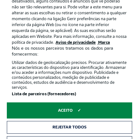
Gerir preferências
Aviso de privacidade
desativados, alguns conteúdos e anúncios que vê poderão
não ser tão relevantes para si. Pode voltar a este menu para
Termos de uso
Trabalhe conosco
alterar as suas escolhas ou retirar o consentimento a qualquer
momento clicando na ligação Gerir preferências na parte
Marca
Contato
inferior da página Web (ou no ícone na parte inferior
Jogadores
esquerda da página, se aplicável). As suas escolhas serão
aplicadas em Website. Para mais informação, consulte a nossa
política de privacidade.
Aviso de privacidade
Marca
Nós e os nossos parceiros tratamos os dados para
fornecermos:
Utilizar dados de geolocalização precisos. Procurar ativamente
as características do dispositivo para identificação. Armazenar
e/ou aceder a informações num dispositivo. Publicidade e
conteúdos personalizados, medição de publicidade e
conteúdos, estudos de audiência e desenvolvimento de
serviços.
© 2026 Bundesliga-Gruppe GmbH
Lista de parceiros (fornecedores)
Escolha seu idioma
ACEITO
Português
REJEITAR TODOS
Modo de visualização