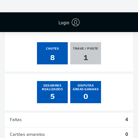
PÊNALTIS
GOLS
ASSISTÊNCIAS
PÊNALTIS
MARCADOS
2
0
1
0
Login
CHUTES
TRAVE / POSTE
8
1
DESARMES
DISPUTAS
REALIZADOS
ÁREAS GANHAS
5
0
Faltas
4
Cartões amarelos
0