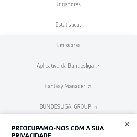
Jogadores
Estatísticas
Publicidade
Emissoras
Ainda não temos conteúdo disponível para a sua seleção.
Aplicativo da Bundesliga
Fantasy Manager
BUNDESLIGA-GROUP
Escolha seu idioma
PREOCUPAMO-NOS COM A SUA
Modo de visualização
Português
PRIVACIDADE