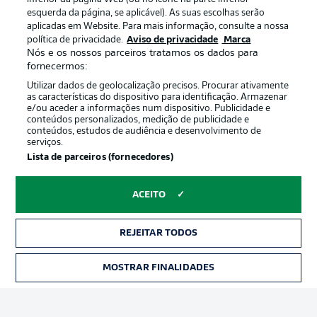
esquerda da página, se aplicável). As suas escolhas serão
aplicadas em Website. Para mais informação, consulte a nossa
Oferecido por
política de privacidade.
Aviso de privacidade
Marca
Nós e os nossos parceiros tratamos os dados para
fornecermos:
Utilizar dados de geolocalização precisos. Procurar ativamente
as características do dispositivo para identificação. Armazenar
e/ou aceder a informações num dispositivo. Publicidade e
conteúdos personalizados, medição de publicidade e
conteúdos, estudos de audiência e desenvolvimento de
serviços.
Lista de parceiros (fornecedores)
ACEITO
Publicidade
Avisos legais
Gerir preferências
Aviso de privacidade
REJEITAR TODOS
Termos de uso
Trabalhe conosco
MOSTRAR FINALIDADES
INGRESSOS
Marca
Contato
Jogadores