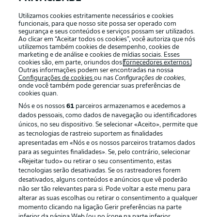
Utilizamos cookies estritamente necessários e cookies
funcionais, para que nosso site possa ser operado com
segurança e seus conteúdos e serviços possam ser utilizados.
Login
Ao clicar em “Aceitar todos os cookies”, você autoriza que nós
utilizemos também cookies de desempenho, cookies de
marketing e de análise e cookies de mídias sociais. Esses
cookies são, em parte, oriundos dos
fornecedores externos
.
Outras informações podem ser encontradas na nossa
Configurações de cookies
ou nas
Configurações de cookies
,
onde você também pode gerenciar suas preferências de
cookies quan.
Nós e os nossos
61
parceiros armazenamos e acedemos a
dados pessoais, como dados de navegação ou identificadores
únicos, no seu dispositivo. Se selecionar «Aceito», permite que
as tecnologias de rastreio suportem as finalidades
Football as it’s meant to be
apresentadas em «Nós e os nossos parceiros tratamos dados
para as seguintes finalidades». Se, pelo contrário, selecionar
«Rejeitar tudo» ou retirar o seu consentimento, estas
tecnologias serão desativadas. Se os rastreadores forem
desativados, alguns conteúdos e anúncios que vê poderão
não ser tão relevantes para si. Pode voltar a este menu para
APLICATIVO DA BUNDESLIGA
alterar as suas escolhas ou retirar o consentimento a qualquer
momento clicando na ligação Gerir preferências na parte
inferior da página Web (ou no ícone na parte inferior