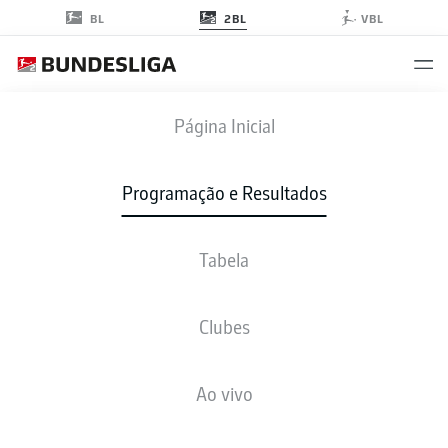
2BL
BL
VBL
FCH
-
KSV
Página Inicial
Programação e Resultados
Tabela
AO VIVO
NOTÍCIAS
ESCALAÇÕES
ESTATÍSTICAS
TABELA
Clubes
dom., 13.09.2026
11:30 AM
Ao vivo
Voith-Arena