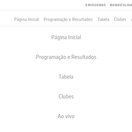
EMISSORAS
BUNDESLIG
Página Inicial
Programação e Resultados
Tabela
Clubes
Página Inicial
Programação e Resultados
Tabela
Clubes
GOLS
Ao vivo