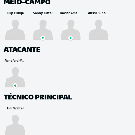
MEIO-CAMPO
Filip Bilbija
Sonny Kittel
Xavier Amaechi
Anssi Suhonen
ATACANTE
Ransford-Yeboah Königsdörffer
TÉCNICO PRINCIPAL
Tim Walter