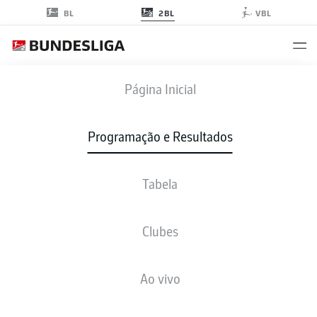
2BL
BL
VBL
HSV
-
F95
Página Inicial
HSV
F95
2
0
Programação e Resultados
Tabela
AO VIVO
NOTÍCIAS
ESCALAÇÕES
ESTATÍSTICAS
TABELA
Clubes
4-3-3
4-2-3-1
Ao vivo
ESCALAÇÃO INICIAL
HAMBURG