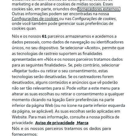
marketing e de análise e cookies de mídias sociais. Esses
cookies são, em parte, oriundos dos
fornecedores externos
.
Outras informações podem ser encontradas na nossa
Configurações de cookies
ou nas
Configurações de cookies
,
onde você também pode gerenciar suas preferências de
cookies quan.
Nós e os nossos
61
parceiros armazenamos e acedemos a
dados pessoais, como dados de navegação ou identificadores
únicos, no seu dispositivo. Se selecionar «Aceito», permite que
as tecnologias de rastreio suportem as finalidades
apresentadas em «Nós e os nossos parceiros tratamos dados
Publicidade
Avisos legais
para as seguintes finalidades». Se, pelo contrário, selecionar
«Rejeitar tudo» ou retirar o seu consentimento, estas
Gerir preferências
Aviso de privacidade
tecnologias serão desativadas. Se os rastreadores forem
desativados, alguns conteúdos e anúncios que vê poderão
Termos de uso
Trabalhe conosco
não ser tão relevantes para si. Pode voltar a este menu para
Marca
Contato
alterar as suas escolhas ou retirar o consentimento a qualquer
momento clicando na ligação Gerir preferências na parte
Jogadores
inferior da página Web (ou no ícone na parte inferior esquerda
da página, se aplicável). As suas escolhas serão aplicadas em
Website. Para mais informação, consulte a nossa política de
privacidade.
Aviso de privacidade
Marca
Nós e os nossos parceiros tratamos os dados para
fornecermos: