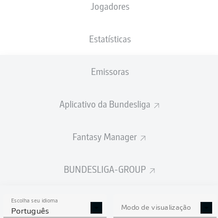
Jogadores
Jean-Luc Dompé
Robert Glatzel
Bakery Jatta
Estatísticas
Emissoras
László Bénes
Ludovit Reis
Aplicativo da Bundesliga
Jonas Meffert
Fantasy Manager
Tim Leibold
Sebastian Schonlau
Mario Vušković
Moritz Heyer
BUNDESLIGA-GROUP
Escolha seu idioma
Daniel Heuer Fernandes
Modo de visualização
Português