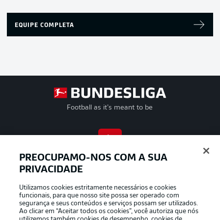
EQUIPE COMPLETA
Football as it’s meant to be
APLICATIVO DA BUNDESLIGA
PREOCUPAMO-NOS COM A SUA
PRIVACIDADE
Utilizamos cookies estritamente necessários e cookies
funcionais, para que nosso site possa ser operado com
segurança e seus conteúdos e serviços possam ser utilizados.
Oferecido por
Ao clicar em “Aceitar todos os cookies”, você autoriza que nós
utilizemos também cookies de desempenho, cookies de