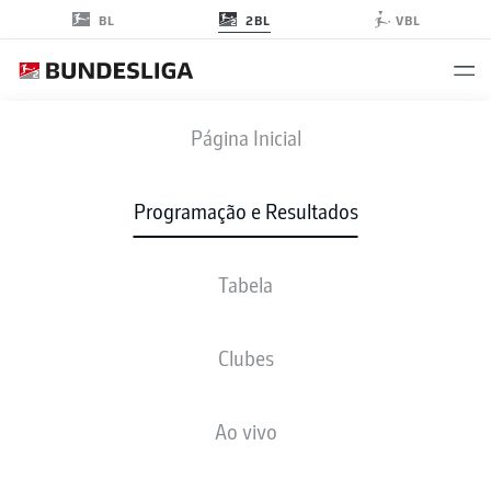
2BL
BL
VBL
HSV
-
F95
Página Inicial
HSV
F95
2
0
Programação e Resultados
Tabela
AO VIVO
NOTÍCIAS
ESCALAÇÕES
ESTATÍSTICAS
TABELA
Clubes
Ao vivo