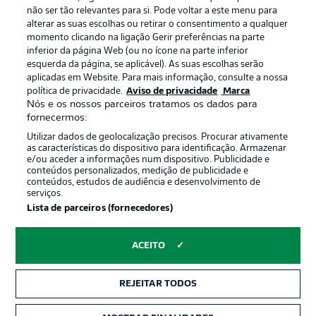
não ser tão relevantes para si. Pode voltar a este menu para
Termos de uso
Trabalhe conosco
alterar as suas escolhas ou retirar o consentimento a qualquer
momento clicando na ligação Gerir preferências na parte
Marca
Contato
inferior da página Web (ou no ícone na parte inferior
Jogadores
esquerda da página, se aplicável). As suas escolhas serão
aplicadas em Website. Para mais informação, consulte a nossa
política de privacidade.
Aviso de privacidade
Marca
Nós e os nossos parceiros tratamos os dados para
fornecermos:
Utilizar dados de geolocalização precisos. Procurar ativamente
as características do dispositivo para identificação. Armazenar
e/ou aceder a informações num dispositivo. Publicidade e
conteúdos personalizados, medição de publicidade e
conteúdos, estudos de audiência e desenvolvimento de
serviços.
© 2026 Bundesliga-Gruppe GmbH
Lista de parceiros (fornecedores)
Escolha seu idioma
ACEITO
Português
REJEITAR TODOS
Modo de visualização