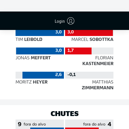
EFICIÊNCIA DE PASSES
Login
3,0
3,0
TIM
LEIBOLD
MARCEL
SOBOTTKA
3,0
1,7
JONAS
MEFFERT
FLORIAN
KASTENMEIER
2,6
-0,1
MORITZ
HEYER
MATTHIAS
ZIMMERMANN
CHUTES
9
4
fora do alvo
fora do alvo