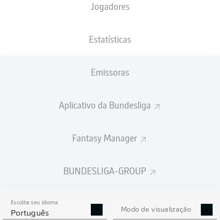
Jogadores
XGOLS
Estatísticas
2.53
2
Emissoras
Aplicativo da Bundesliga
0.1
Fantasy Manager
0
Goals
BUNDESLIGA-GROUP
PASSES REALIZADOS
Escolha seu idioma
442
395
Modo de visualização
Português
Precisão
86 %
79 %