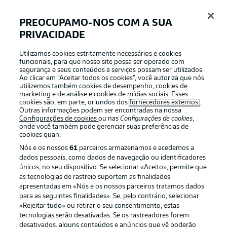
PREOCUPAMO-NOS COM A SUA
PRIVACIDADE
APLICATIVO DA BUNDESLIGA
Utilizamos cookies estritamente necessários e cookies
funcionais, para que nosso site possa ser operado com
segurança e seus conteúdos e serviços possam ser utilizados.
Ao clicar em “Aceitar todos os cookies”, você autoriza que nós
utilizemos também cookies de desempenho, cookies de
Oferecido por
marketing e de análise e cookies de mídias sociais. Esses
cookies são, em parte, oriundos dos
fornecedores externos
.
Outras informações podem ser encontradas na nossa
Configurações de cookies
ou nas
Configurações de cookies
,
onde você também pode gerenciar suas preferências de
cookies quan.
Nós e os nossos
61
parceiros armazenamos e acedemos a
dados pessoais, como dados de navegação ou identificadores
únicos, no seu dispositivo. Se selecionar «Aceito», permite que
as tecnologias de rastreio suportem as finalidades
apresentadas em «Nós e os nossos parceiros tratamos dados
para as seguintes finalidades». Se, pelo contrário, selecionar
«Rejeitar tudo» ou retirar o seu consentimento, estas
Publicidade
Avisos legais
tecnologias serão desativadas. Se os rastreadores forem
Gerir preferências
Aviso de privacidade
desativados, alguns conteúdos e anúncios que vê poderão