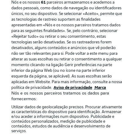
Nós e os nossos
61
parceiros armazenamos e acedemos a
dados pessoais, como dados de navegação ou identificadores
únicos, no seu dispositivo. Se selecionar «Aceito», permite que
as tecnologias de rastreio suportem as finalidades
apresentadas em «Nós e os nossos parceiros tratamos dados
para as seguintes finalidades». Se, pelo contrário, selecionar
«Rejeitar tudo» ou retirar o seu consentimento, estas
Publicidade
Avisos legais
tecnologias serão desativadas. Se os rastreadores forem
Gerir preferências
Aviso de privacidade
desativados, alguns conteúdos e anúncios que vê poderão
não ser tão relevantes para si. Pode voltar a este menu para
Termos de uso
Emissoras
alterar as suas escolhas ou retirar o consentimento a qualquer
momento clicando na ligação Gerir preferências na parte
Trabalhe conosco
Marca
inferior da página Web (ou no ícone na parte inferior
Contato
Jogadores
esquerda da página, se aplicável). As suas escolhas serão
aplicadas em Website. Para mais informação, consulte a nossa
política de privacidade.
Aviso de privacidade
Marca
Nós e os nossos parceiros tratamos os dados para
fornecermos:
Utilizar dados de geolocalização precisos. Procurar ativamente
as características do dispositivo para identificação. Armazenar
e/ou aceder a informações num dispositivo. Publicidade e
conteúdos personalizados, medição de publicidade e
conteúdos, estudos de audiência e desenvolvimento de
serviços.