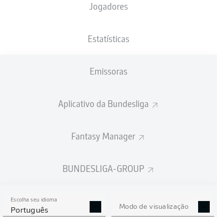
Jogadores
NACIONALIDADE
PESO
13.09.2001
ALTURA
GHA
, DEU
78
24 ANOS
182 CM
KG
Estatísticas
Emissoras
Competition
Bundesliga
Aplicativo da Bundesliga
Season
2026/2027
Fantasy Manager
BUNDESLIGA-GROUP
ESTATÍSTICAS DA
TEMPORADA 2026/2027
Escolha seu idioma
Modo de visualização
Português