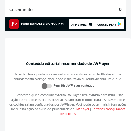
Cruzamentos
0
MAIS BUNDESLIGA NO APP!
APP STORE
GOOGLE PLAY
Conteúdo editorial recomendado de
JWPlayer
A partir desse ponto você encontrará conteúdo externo de
JWPlayer
que
complementa o artigo. Você pode visualizá-lo ou ocultá-lo com um clique.
Permitir
JWPlayer
conteúdo
Eu concordo que o conteúdo externo
JWPlayer
será exibido para mim. Essa
ação permite que os dados pessoais sejam transmitidos para
JWPlayer
e que
os cookies sejam configurados por
JWPlayer
. Você pode obter mais informações
sobre essa ação no aviso de privacidade de
JWPlayer
|
Editar as configurações
de cookies