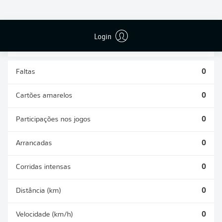
DESARMES
DISPUTAS
REALIZADOS
ÁREAS GANHAS
0
0
Login
Faltas
0
Cartões amarelos
0
Participações nos jogos
0
Arrancadas
0
Corridas intensas
0
Distância (km)
0
Velocidade (km/h)
0