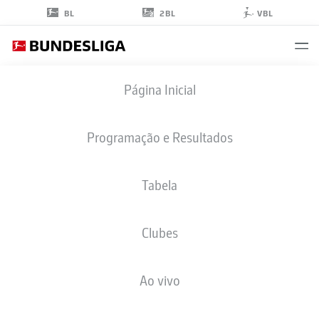
2BL
BL
VBL
RANSFORD-YEBOAH
Página Inicial
KÖNIGSDÖRFFER
11
Programação e Resultados
Tabela
ATACANTE
Clubes
HAMBURG
ESTATÍSTICAS DA TEMPORADA 2026/2027
GOLS
COMP
Ao vivo