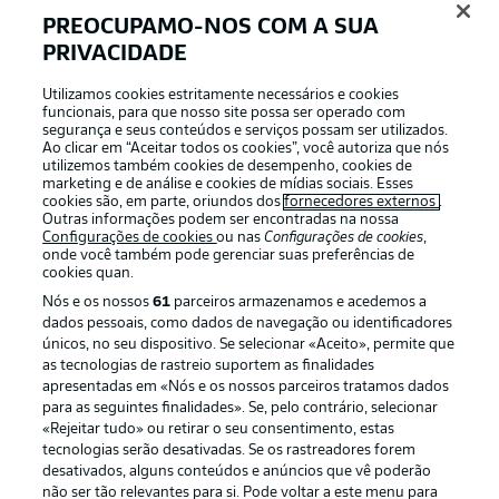
PREOCUPAMO-NOS COM A SUA
PRIVACIDADE
Utilizamos cookies estritamente necessários e cookies
funcionais, para que nosso site possa ser operado com
segurança e seus conteúdos e serviços possam ser utilizados.
Ao clicar em “Aceitar todos os cookies”, você autoriza que nós
Football as it’s meant to be
utilizemos também cookies de desempenho, cookies de
marketing e de análise e cookies de mídias sociais. Esses
cookies são, em parte, oriundos dos
fornecedores externos
.
Outras informações podem ser encontradas na nossa
Configurações de cookies
ou nas
Configurações de cookies
,
onde você também pode gerenciar suas preferências de
APLICATIVO DA BUNDESLIGA
cookies quan.
Nós e os nossos
61
parceiros armazenamos e acedemos a
dados pessoais, como dados de navegação ou identificadores
únicos, no seu dispositivo. Se selecionar «Aceito», permite que
as tecnologias de rastreio suportem as finalidades
apresentadas em «Nós e os nossos parceiros tratamos dados
Oferecido por
para as seguintes finalidades». Se, pelo contrário, selecionar
«Rejeitar tudo» ou retirar o seu consentimento, estas
tecnologias serão desativadas. Se os rastreadores forem
desativados, alguns conteúdos e anúncios que vê poderão
não ser tão relevantes para si. Pode voltar a este menu para