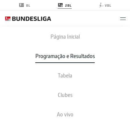
2BL
BL
VBL
HSV
-
F95
Página Inicial
HSV
F95
2
0
Programação e Resultados
Tabela
AO VIVO
NOTÍCIAS
ESCALAÇÕES
ESTATÍSTICAS
TABELA
Clubes
J
V-E-P
G
+/-
P
Ao vivo