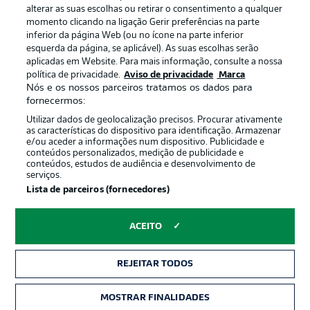
alterar as suas escolhas ou retirar o consentimento a qualquer
momento clicando na ligação Gerir preferências na parte
inferior da página Web (ou no ícone na parte inferior
esquerda da página, se aplicável). As suas escolhas serão
aplicadas em Website. Para mais informação, consulte a nossa
política de privacidade.
Aviso de privacidade
Marca
Nós e os nossos parceiros tratamos os dados para
Publicidade
Avisos legais
fornecermos:
Gerir preferências
Aviso de privacidade
Utilizar dados de geolocalização precisos. Procurar ativamente
as características do dispositivo para identificação. Armazenar
Termos de uso
Trabalhe conosco
e/ou aceder a informações num dispositivo. Publicidade e
conteúdos personalizados, medição de publicidade e
Marca
Contato
conteúdos, estudos de audiência e desenvolvimento de
serviços.
Jogadores
Lista de parceiros (fornecedores)
ACEITO
REJEITAR TODOS
MOSTRAR FINALIDADES