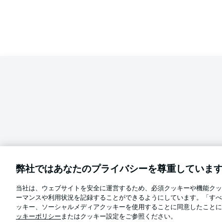
弊社ではあなたのプライバシーを尊重していま
当社は、ウェブサイトを安全に運営するため、必須クッキーや機能クッ
Football as it's meant to be
ーマンスや利用状況を記録することができるようにしています。「すべ
言語をお選びください
ッキー、ソーシャルメディアクッキーを使用することに同意したことに
日本語
ッキーポリシー
またはクッキー設定をご参照ください。