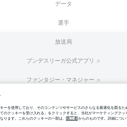
データ
スターティングメンバーは試合開始の 60分前に公開されます
選手
放送局
ブンデスリーガ公式アプリ
ファンタジー・マネジャー
す
BUNDESLIGA-GROUP
プライ
キーを使用しており、そのコンテンツやサービスのさらなる最適化を図るた
利用条
てのクッキーを受け入れる」をクリックすると、当社がマーケティングクッ
BUNDESLIGA APP
なります。これらのクッキーの一部は、
第三者
からのものです。詳細につい
求人