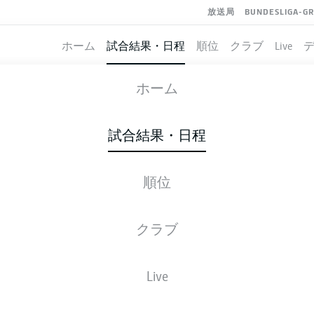
放送局
BUNDESLIGA-G
ホーム
試合結果・日程
順位
クラブ
Live
MAINZ
-
BAYERN MUNICH
ホーム
試合結果・日程
順位
ライブ
スターティングメンバー
データ
順
クラブ
Live
後ほどご確認ください