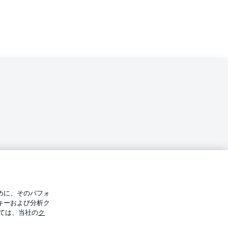
バシー・ポリシー
優先設定を管理する
めに、そのパフォ
件
放送局
キーおよび分析ク
ては、当社の
ク
Display Mode
選手