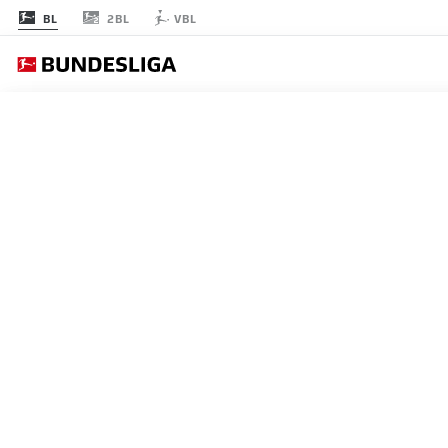
2BL
BL
VBL
節 9