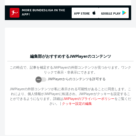
MORE BUNDESLIGA IN THE
APP STORE
GOOGLE PLAY
APP!
編集部がおすすめする
JWPlayer
のコンテンツ
この時点で、記事を補足する
JWPlayer
の外部コンテンツが見つかります。ワンク
リックで表示・非表示にできます。
JWPlayer
からのコンテンツを許可する
JWPlayer
の外部コンテンツが私に表示される可能性があることに同意します。こ
れにより、個人情報が
JWPlayer
に転送され、
JWPlayer
がクッキーを設定するこ
とができるようになります。詳細は
JWPlayer
のプライバシーポリシー
をご覧くだ
さい。
|
クッキー設定の編集