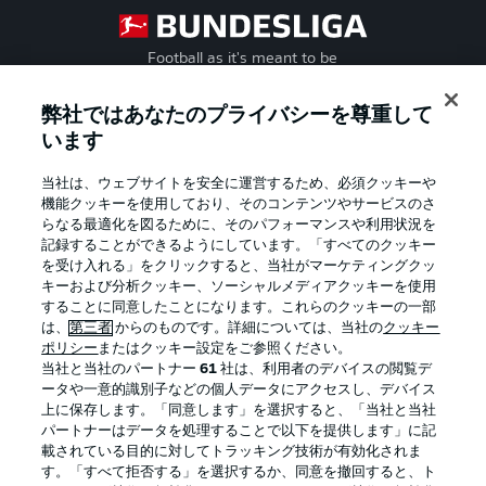
Football as it's meant to be
弊社ではあなたのプライバシーを尊重して
います
BUNDESLIGA APP
当社は、ウェブサイトを安全に運営するため、必須クッキーや
機能クッキーを使用しており、そのコンテンツやサービスのさ
らなる最適化を図るために、そのパフォーマンスや利用状況を
記録することができるようにしています。「すべてのクッキー
を受け入れる」をクリックすると、当社がマーケティングクッ
Official Partners
キーおよび分析クッキー、ソーシャルメディアクッキーを使用
することに同意したことになります。これらのクッキーの一部
は、
第三者
からのものです。詳細については、当社の
クッキー
ポリシー
またはクッキー設定をご参照ください。
当社と当社のパートナー
61
社は、利用者のデバイスの閲覧デ
ータや一意的識別子などの個人データにアクセスし、デバイス
上に保存します。「同意します」を選択すると、「当社と当社
パートナーはデータを処理することで以下を提供します」に記
載されている目的に対してトラッキング技術が有効化されま
す。「すべて拒否する」を選択するか、同意を撤回すると、ト