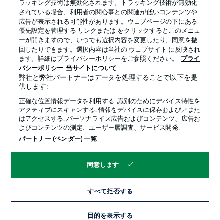
ラッキング技術は無効化されます。トラッキング技術が無効化
されている場合、利用者の関心事との関連が低いコンテンツや
広告が表示される可能性があります。ウェブページの下にある
プライバシー・ポリシー
優先設定を管理する
優先設定を管理する リンクまたは をクリックするとこのメニュ
利用条件
放送局
ーが開きますので、いつでも選択内容を変更したり、同意を撤
回したりできます。選択内容は当社の ウェブサイト に反映され
求人
選手
ます。詳細はプライバシーポリシーをご参照ください。
プライ
バシーポリシー
当サイトについて
当サイトについて
弊社と弊社パートナーはデータを処理することで以下を提
供します:
正確な位置情報データを利用する. 識別のためにデバイス特性を
アクティブにスキャンする. 情報をデバイスに保存および／また
はアクセスする. パーソナライズ広告およびコンテンツ、広告お
よびコンテンツの測定、ユーザー層調査、サービス開発.
© 2026 Bundesliga-Gruppe GmbH
パートナー (ベンダー) 一覧
言語をお選びください
同意します
日本語
すべて拒否する
Display Mode
目的を表示する