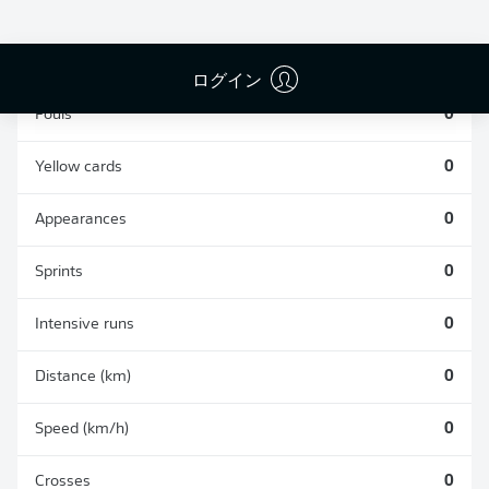
TACKLES WON
WON
0
0
ログイン
Fouls
0
Yellow cards
0
Appearances
0
Sprints
0
Intensive runs
0
Distance (km)
0
Speed (km/h)
0
Crosses
0