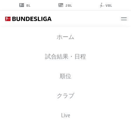
2BL
BL
VBL
SHERALDO
ホーム
BECKER
23
試合結果・日程
順位
ストライカー
クラブ
MAINZ
統計 シーズン 2026/2027
ゴール
チームメイト
Live