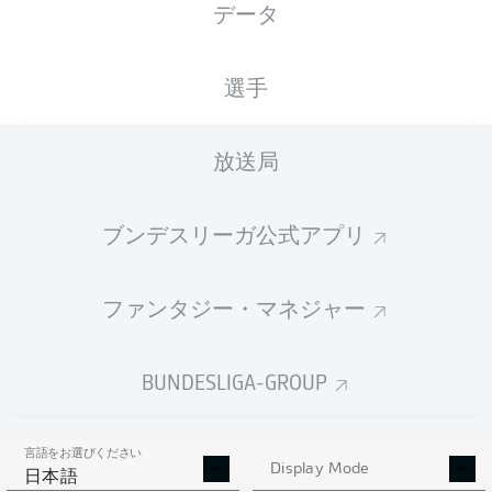
データ
国籍
身長
体重
09.02.1995
SUR
, NLD
180
77
31 年
CM
KG
選手
放送局
Competition
Bundesliga
ブンデスリーガ公式アプリ
Season
2026/2027
ファンタジー・マネジャー
BUNDESLIGA-GROUP
統計 シーズン 2026/2027
言語をお選びください
Display Mode
日本語
AERIAL DUELS