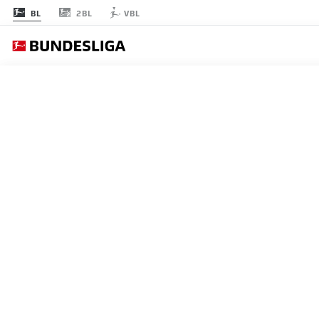
2BL
BL
VBL
B
節 8