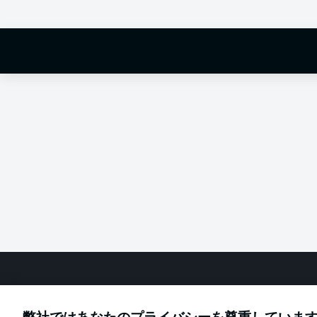
Hello and 
Welcome along 
fixture betwe