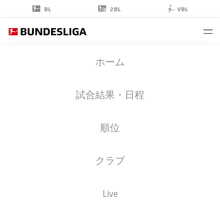
2BL
BL
VBL
GRISCHA
ホーム
PRÖMEL
6
試合結果・日程
順位
ミッドフィルダー
クラブ
HOFFENHEIM
統計 シーズン 2026/2027
ゴール
チームメイト
Live