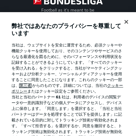
Football as it's meant to be
弊社ではあなたのプライバシーを尊重して
います
BUNDESLIGA APP
当社は、ウェブサイトを安全に運営するため、必須クッキーや
機能クッキーを使用しており、そのコンテンツやサービスのさ
らなる最適化を図るために、そのパフォーマンスや利用状況を
記録することができるようにしています。「すべてのクッキー
を受け入れる」をクリックすると、当社がマーケティングクッ
Official Partners
キーおよび分析クッキー、ソーシャルメディアクッキーを使用
することに同意したことになります。これらのクッキーの一部
は、
第三者
からのものです。詳細については、当社の
クッキー
ポリシー
またはクッキー設定をご参照ください。
当社と当社のパートナー
61
社は、利用者のデバイスの閲覧デ
ータや一意的識別子などの個人データにアクセスし、デバイス
上に保存します。「同意します」を選択すると、「当社と当社
パートナーはデータを処理することで以下を提供します」に記
載されている目的に対してトラッキング技術が有効化されま
す。「すべて拒否する」を選択するか、同意を撤回すると、ト
ラッキング技術は無効化されます。トラッキング技術が無効化