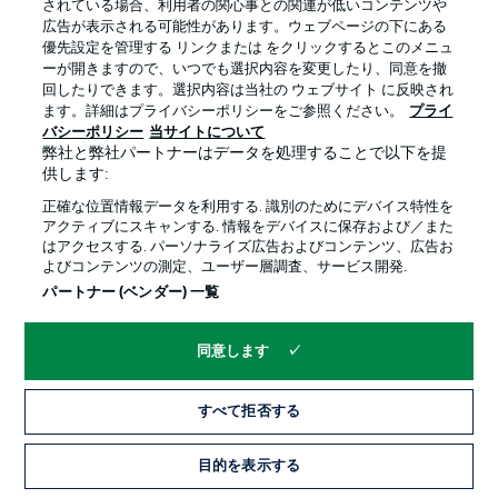
されている場合、利用者の関心事との関連が低いコンテンツや
広告が表示される可能性があります。ウェブページの下にある
プライバシー・ポリシー
優先設定を管理する
優先設定を管理する リンクまたは をクリックするとこのメニュ
利用条件
放送局
ーが開きますので、いつでも選択内容を変更したり、同意を撤
回したりできます。選択内容は当社の ウェブサイト に反映され
求人
選手
ます。詳細はプライバシーポリシーをご参照ください。
プライ
バシーポリシー
当サイトについて
当サイトについて
弊社と弊社パートナーはデータを処理することで以下を提
供します:
正確な位置情報データを利用する. 識別のためにデバイス特性を
アクティブにスキャンする. 情報をデバイスに保存および／また
はアクセスする. パーソナライズ広告およびコンテンツ、広告お
よびコンテンツの測定、ユーザー層調査、サービス開発.
© 2026 Bundesliga-Gruppe GmbH
パートナー (ベンダー) 一覧
言語をお選びください
同意します
日本語
すべて拒否する
Display Mode
目的を表示する