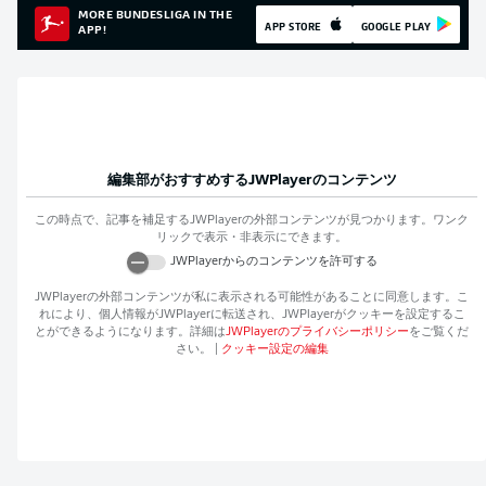
MORE BUNDESLIGA IN THE
APP STORE
GOOGLE PLAY
APP!
編集部がおすすめする
JWPlayer
のコンテンツ
この時点で、記事を補足する
JWPlayer
の外部コンテンツが見つかります。ワンク
リックで表示・非表示にできます。
JWPlayer
からのコンテンツを許可する
JWPlayer
の外部コンテンツが私に表示される可能性があることに同意します。こ
れにより、個人情報が
JWPlayer
に転送され、
JWPlayer
がクッキーを設定するこ
とができるようになります。詳細は
JWPlayer
のプライバシーポリシー
をご覧くだ
さい。
|
クッキー設定の編集