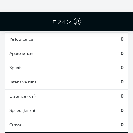
0
0
ログイン
Fouls
0
Yellow cards
0
Appearances
0
Sprints
0
Intensive runs
0
Distance (km)
0
Speed (km/h)
0
Crosses
0