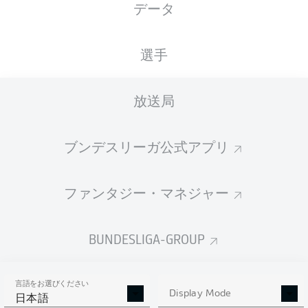
データ
国籍
09.01.1995
身長
体重
DEU
31 年
180 CM
75 KG
選手
Competition
放送局
Bundesliga
Season
ブンデスリーガ公式アプリ
2026/2027
ファンタジー・マネジャー
統計 シーズン 2026/2027
BUNDESLIGA-GROUP
言語をお選びください
AERIAL DUELS
Display Mode
TACKLES WON
日本語
WON