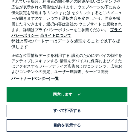
されている場合、利用者の関心事との関連が低いコンテンツや
広告が表示される可能性があります。ウェブページの下にある
プライバシー・ポリシー
優先設定を管理する
優先設定を管理する リンクまたは をクリックするとこのメニュ
利用条件
放送局
ーが開きますので、いつでも選択内容を変更したり、同意を撤
回したりできます。選択内容は当社の ウェブサイト に反映され
求人
選手
ます。詳細はプライバシーポリシーをご参照ください。
プライ
バシーポリシー
当サイトについて
当サイトについて
弊社と弊社パートナーはデータを処理することで以下を提
供します:
正確な位置情報データを利用する. 識別のためにデバイス特性を
アクティブにスキャンする. 情報をデバイスに保存および／また
はアクセスする. パーソナライズ広告およびコンテンツ、広告お
よびコンテンツの測定、ユーザー層調査、サービス開発.
© 2026 Bundesliga-Gruppe GmbH
パートナー (ベンダー) 一覧
言語をお選びください
同意します
日本語
すべて拒否する
Display Mode
目的を表示する