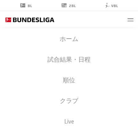
2BL
BL
VBL
ALEIX
ホーム
GARCÍA
24
試合結果・日程
順位
ミッドフィルダー
クラブ
BAYER LEVERKUSEN
統計 シーズン 2026/2027
ゴール
チームメイト
Live