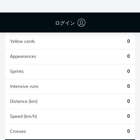
0
0
ログイン
Fouls
0
Yellow cards
0
Appearances
0
Sprints
0
Intensive runs
0
Distance (km)
0
Speed (km/h)
0
Crosses
0