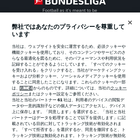
Football as it's meant to be
弊社ではあなたのプライバシーを尊重して
います
BUNDESLIGA APP
当社は、ウェブサイトを安全に運営するため、必須クッキーや
機能クッキーを使用しており、そのコンテンツやサービスのさ
らなる最適化を図るために、そのパフォーマンスや利用状況を
記録することができるようにしています。「すべてのクッキー
を受け入れる」をクリックすると、当社がマーケティングクッ
Official Partners
キーおよび分析クッキー、ソーシャルメディアクッキーを使用
することに同意したことになります。これらのクッキーの一部
は、
第三者
からのものです。詳細については、当社の
クッキー
ポリシー
またはクッキー設定をご参照ください。
当社と当社のパートナー
61
社は、利用者のデバイスの閲覧デ
ータや一意的識別子などの個人データにアクセスし、デバイス
上に保存します。「同意します」を選択すると、「当社と当社
パートナーはデータを処理することで以下を提供します」に記
載されている目的に対してトラッキング技術が有効化されま
す。「すべて拒否する」を選択するか、同意を撤回すると、ト
ラッキング技術は無効化されます。トラッキング技術が無効化