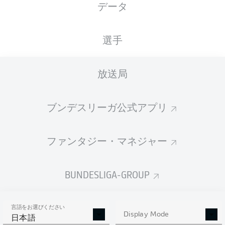
データ
国籍
28.06.1997
身長
体重
ESP
29 年
173 CM
68 KG
選手
Competition
放送局
Bundesliga
Season
ブンデスリーガ公式アプリ
2026/2027
ファンタジー・マネジャー
統計 シーズン 2026/2027
BUNDESLIGA-GROUP
言語をお選びください
AERIAL DUELS
Display Mode
TACKLES WON
日本語
WON