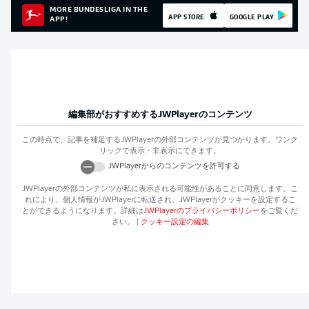
MORE BUNDESLIGA IN THE
APP STORE
GOOGLE PLAY
APP!
編集部がおすすめする
JWPlayer
のコンテンツ
この時点で、記事を補足する
JWPlayer
の外部コンテンツが見つかります。ワンク
リックで表示・非表示にできます。
JWPlayer
からのコンテンツを許可する
JWPlayer
の外部コンテンツが私に表示される可能性があることに同意します。こ
れにより、個人情報が
JWPlayer
に転送され、
JWPlayer
がクッキーを設定するこ
とができるようになります。詳細は
JWPlayer
のプライバシーポリシー
をご覧くだ
さい。
|
クッキー設定の編集