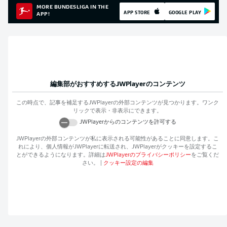
MORE BUNDESLIGA IN THE
APP STORE
GOOGLE PLAY
APP!
編集部がおすすめする
JWPlayer
のコンテンツ
この時点で、記事を補足する
JWPlayer
の外部コンテンツが見つかります。ワンク
リックで表示・非表示にできます。
JWPlayer
からのコンテンツを許可する
JWPlayer
の外部コンテンツが私に表示される可能性があることに同意します。こ
れにより、個人情報が
JWPlayer
に転送され、
JWPlayer
がクッキーを設定するこ
とができるようになります。詳細は
JWPlayer
のプライバシーポリシー
をご覧くだ
さい。
|
クッキー設定の編集