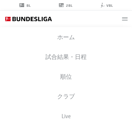
2BL
BL
VBL
AFONSO
ホーム
MOREIRA
試合結果・日程
順位
ストライカー
クラブ
BAYER LEVERKUSEN
統計 シーズン 2026/2027
ゴール
チームメイト
Live