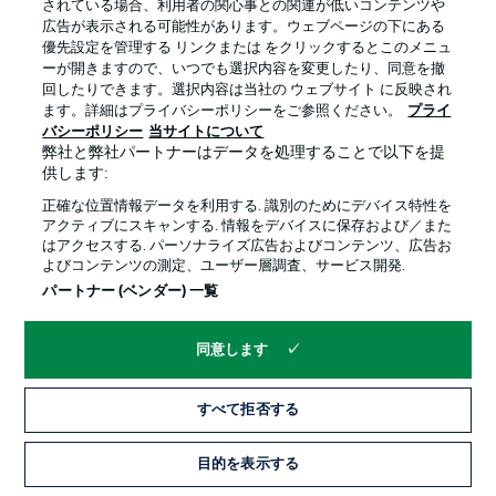
されている場合、利用者の関心事との関連が低いコンテンツや
広告が表示される可能性があります。ウェブページの下にある
プライバシー・ポリシー
優先設定を管理する
優先設定を管理する リンクまたは をクリックするとこのメニュ
利用条件
放送局
ーが開きますので、いつでも選択内容を変更したり、同意を撤
回したりできます。選択内容は当社の ウェブサイト に反映され
求人
選手
ます。詳細はプライバシーポリシーをご参照ください。
プライ
バシーポリシー
当サイトについて
当サイトについて
弊社と弊社パートナーはデータを処理することで以下を提
供します:
正確な位置情報データを利用する. 識別のためにデバイス特性を
アクティブにスキャンする. 情報をデバイスに保存および／また
はアクセスする. パーソナライズ広告およびコンテンツ、広告お
よびコンテンツの測定、ユーザー層調査、サービス開発.
© 2026 Bundesliga-Gruppe GmbH
パートナー (ベンダー) 一覧
言語をお選びください
同意します
日本語
すべて拒否する
Display Mode
目的を表示する