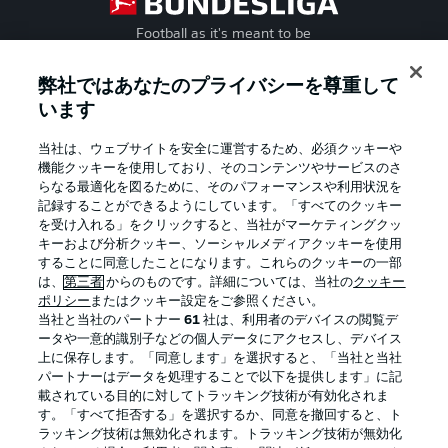
Football as it's meant to be
弊社ではあなたのプライバシーを尊重して
います
BUNDESLIGA APP
当社は、ウェブサイトを安全に運営するため、必須クッキーや
機能クッキーを使用しており、そのコンテンツやサービスのさ
らなる最適化を図るために、そのパフォーマンスや利用状況を
記録することができるようにしています。「すべてのクッキー
を受け入れる」をクリックすると、当社がマーケティングクッ
Official Partners
キーおよび分析クッキー、ソーシャルメディアクッキーを使用
することに同意したことになります。これらのクッキーの一部
は、
第三者
からのものです。詳細については、当社の
クッキー
ポリシー
またはクッキー設定をご参照ください。
当社と当社のパートナー
61
社は、利用者のデバイスの閲覧デ
ータや一意的識別子などの個人データにアクセスし、デバイス
上に保存します。「同意します」を選択すると、「当社と当社
パートナーはデータを処理することで以下を提供します」に記
載されている目的に対してトラッキング技術が有効化されま
す。「すべて拒否する」を選択するか、同意を撤回すると、ト
ラッキング技術は無効化されます。トラッキング技術が無効化