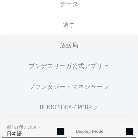
データ
国籍
19.03.2005
身長
体重
PRT
21 年
176 CM
74 KG
選手
Competition
放送局
Bundesliga
Season
ブンデスリーガ公式アプリ
2026/2027
ファンタジー・マネジャー
統計 シーズン 2026/2027
BUNDESLIGA-GROUP
言語をお選びください
AERIAL DUELS
Display Mode
TACKLES WON
日本語
WON