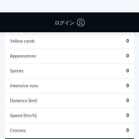
0
0
ログイン
Fouls
0
Yellow cards
0
Appearances
0
Sprints
0
Intensive runs
0
Distance (km)
0
Speed (km/h)
0
Crosses
0