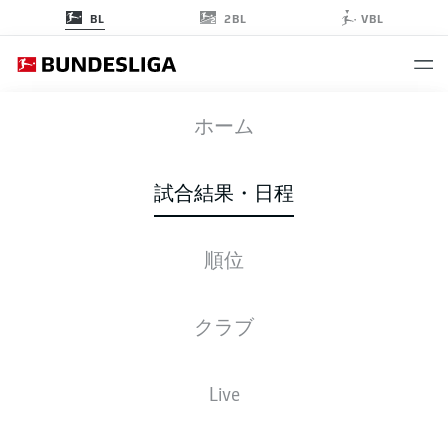
2BL
BL
VBL
ELV
-
FCA
ホーム
試合結果・日程
順位
ライブ
スターティングメンバー
データ
順位
クラブ
Live
金, 16.10.2026 - 日, 18.10.2026
この試合日程はスケジュールが確定していません。。