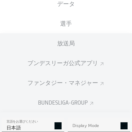
データ
URSAPHARM-Arena
選手
放送局
広告
ブンデスリーガ公式アプリ
Hello and welcome!
ファンタジー・マネジャー
Welcome along and thanks for joining us for build-up
and live coverage of this Matchday 6 fixture between
SV Elversberg and FC Augsburg.
BUNDESLIGA-GROUP
言語をお選びください
Display Mode
日本語