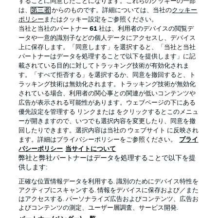
することに同意したことになります。これらのクッキーの一部
は、
第三者
からのものです。詳細については、当社の
クッキー
ポリシー
またはクッキー設定をご参照ください。
当社と当社のパートナー
61
社は、利用者のデバイスの閲覧デ
BUNDESLIGA APP
ータや一意的識別子などの個人データにアクセスし、デバイス
上に保存します。「同意します」を選択すると、「当社と当社
パートナーはデータを処理することで以下を提供します」に記
載されている目的に対してトラッキング技術が有効化されま
す。「すべて拒否する」を選択するか、同意を撤回すると、ト
ラッキング技術は無効化されます。トラッキング技術が無効化
Official Partners
されている場合、利用者の関心事との関連が低いコンテンツや
広告が表示される可能性があります。ウェブページの下にある
優先設定を管理する リンクまたは をクリックするとこのメニュ
ーが開きますので、いつでも選択内容を変更したり、同意を撤
回したりできます。選択内容は当社の ウェブサイト に反映され
ます。詳細はプライバシーポリシーをご参照ください。
プライ
バシーポリシー
当サイトについて
弊社と弊社パートナーはデータを処理することで以下を提
供します:
正確な位置情報データを利用する. 識別のためにデバイス特性を
アクティブにスキャンする. 情報をデバイスに保存および／また
はアクセスする. パーソナライズ広告およびコンテンツ、広告お
プライバシー・ポリシー
優先設定を管理する
よびコンテンツの測定、ユーザー層調査、サービス開発.