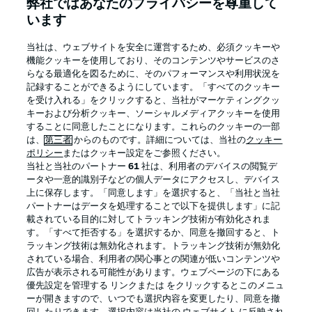
弊社ではあなたのプライバシーを尊重して
います
ログイン
当社は、ウェブサイトを安全に運営するため、必須クッキーや
機能クッキーを使用しており、そのコンテンツやサービスのさ
らなる最適化を図るために、そのパフォーマンスや利用状況を
記録することができるようにしています。「すべてのクッキー
を受け入れる」をクリックすると、当社がマーケティングクッ
キーおよび分析クッキー、ソーシャルメディアクッキーを使用
することに同意したことになります。これらのクッキーの一部
は、
第三者
からのものです。詳細については、当社の
クッキー
ポリシー
またはクッキー設定をご参照ください。
当社と当社のパートナー
61
社は、利用者のデバイスの閲覧デ
ータや一意的識別子などの個人データにアクセスし、デバイス
Football as it's meant to be
上に保存します。「同意します」を選択すると、「当社と当社
パートナーはデータを処理することで以下を提供します」に記
載されている目的に対してトラッキング技術が有効化されま
す。「すべて拒否する」を選択するか、同意を撤回すると、ト
ラッキング技術は無効化されます。トラッキング技術が無効化
BUNDESLIGA APP
されている場合、利用者の関心事との関連が低いコンテンツや
広告が表示される可能性があります。ウェブページの下にある
優先設定を管理する リンクまたは をクリックするとこのメニュ
ーが開きますので、いつでも選択内容を変更したり、同意を撤