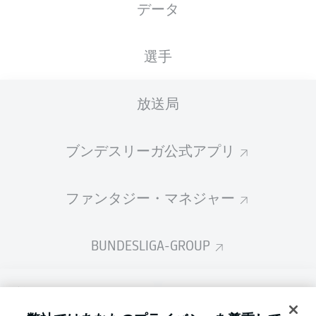
データ
国籍
15.02.1978
身長
DEU
48 年
185 CM
選手
Competition
放送局
Bundesliga
Season
ブンデスリーガ公式アプリ
2026/2027
ファンタジー・マネジャー
BUNDESLIGA-GROUP
言語をお選びください
Display Mode
日本語