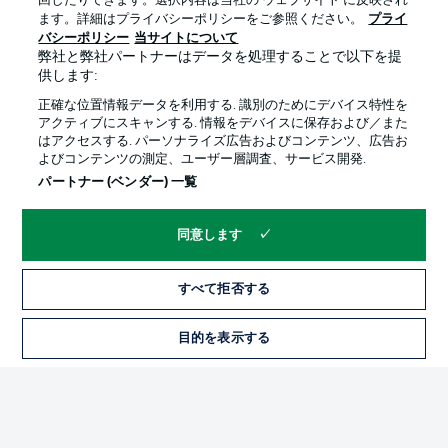
回したりできます。選択内容は当社の ウェブサイト に反映され
ます。詳細はプライバシーポリシーをご参照ください。
プライ
Official Partners
バシーポリシー
当サイトについて
弊社と弊社パートナーはデータを処理することで以下を提
供します:
正確な位置情報データを利用する. 識別のためにデバイス特性を
アクティブにスキャンする. 情報をデバイスに保存および／また
はアクセスする. パーソナライズ広告およびコンテンツ、広告お
よびコンテンツの測定、ユーザー層調査、サービス開発.
パートナー (ベンダー) 一覧
同意します
プライバシー・ポリシー
優先設定を管理する
すべて拒否する
利用条件
放送局
求人
選手
目的を表示する
当サイトについて