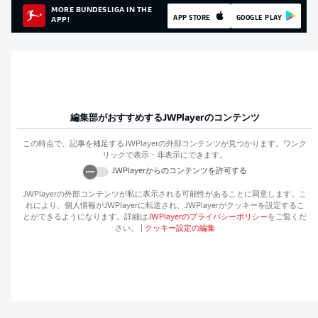
MORE BUNDESLIGA IN THE
APP STORE
GOOGLE PLAY
APP!
編集部がおすすめする
JWPlayer
のコンテンツ
この時点で、記事を補足する
JWPlayer
の外部コンテンツが見つかります。ワンク
リックで表示・非表示にできます。
JWPlayer
からのコンテンツを許可する
JWPlayer
の外部コンテンツが私に表示される可能性があることに同意します。こ
れにより、個人情報が
JWPlayer
に転送され、
JWPlayer
がクッキーを設定するこ
とができるようになります。詳細は
JWPlayer
のプライバシーポリシー
をご覧くだ
さい。
|
クッキー設定の編集