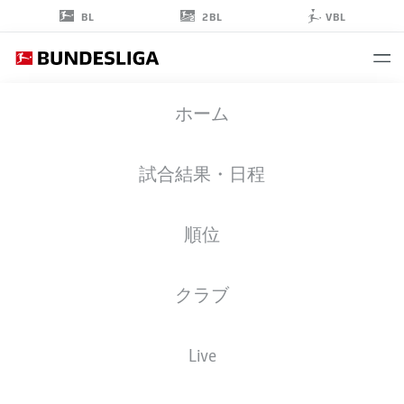
2BL
BL
VBL
RODRIGO
ホーム
RIBEIRO
21
試合結果・日程
順位
ストライカー
クラブ
AUGSBURG
統計 シーズン 2026/2027
ゴール
チームメイト
Live