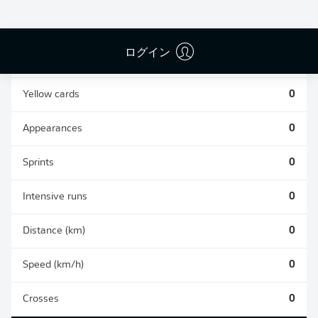
0
0
ログイン
Fouls
0
Yellow cards
0
Appearances
0
Sprints
0
Intensive runs
0
Distance (km)
0
Speed (km/h)
0
Crosses
0