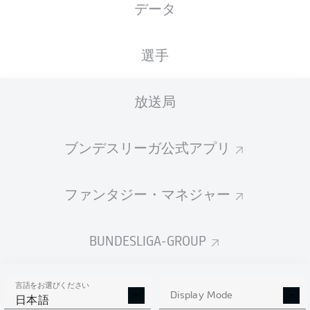
データ
国籍
28.04.2005
身長
体重
PRT
21 年
186 CM
79 KG
選手
Competition
放送局
Bundesliga
Season
ブンデスリーガ公式アプリ
2026/2027
ファンタジー・マネジャー
統計 シーズン 2026/2027
BUNDESLIGA-GROUP
言語をお選びください
AERIAL DUELS
Display Mode
TACKLES WON
日本語
WON