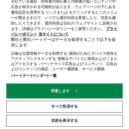
されている場合、利用者の関心事との関連が低いコンテンツや
広告が表示される可能性があります。ウェブページの下にある
プライバシー・ポリシー
優先設定を管理する
優先設定を管理する リンクまたは をクリックするとこのメニュ
利用条件
放送局
ーが開きますので、いつでも選択内容を変更したり、同意を撤
回したりできます。選択内容は当社の ウェブサイト に反映され
求人
選手
ます。詳細はプライバシーポリシーをご参照ください。
プライ
バシーポリシー
当サイトについて
当サイトについて
弊社と弊社パートナーはデータを処理することで以下を提
供します:
正確な位置情報データを利用する. 識別のためにデバイス特性を
アクティブにスキャンする. 情報をデバイスに保存および／また
はアクセスする. パーソナライズ広告およびコンテンツ、広告お
よびコンテンツの測定、ユーザー層調査、サービス開発.
© 2026 Bundesliga-Gruppe GmbH
パートナー (ベンダー) 一覧
言語をお選びください
同意します
日本語
すべて拒否する
Display Mode
目的を表示する