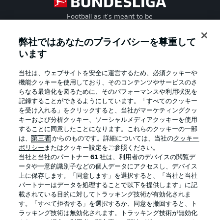
Football as it's meant to be
弊社ではあなたのプライバシーを尊重して
います
BUNDESLIGA APP
当社は、ウェブサイトを安全に運営するため、必須クッキーや
機能クッキーを使用しており、そのコンテンツやサービスのさ
らなる最適化を図るために、そのパフォーマンスや利用状況を
記録することができるようにしています。「すべてのクッキー
を受け入れる」をクリックすると、当社がマーケティングクッ
Official Partners
キーおよび分析クッキー、ソーシャルメディアクッキーを使用
することに同意したことになります。これらのクッキーの一部
は、
第三者
からのものです。詳細については、当社の
クッキー
ポリシー
またはクッキー設定をご参照ください。
当社と当社のパートナー
61
社は、利用者のデバイスの閲覧デ
ータや一意的識別子などの個人データにアクセスし、デバイス
上に保存します。「同意します」を選択すると、「当社と当社
パートナーはデータを処理することで以下を提供します」に記
載されている目的に対してトラッキング技術が有効化されま
す。「すべて拒否する」を選択するか、同意を撤回すると、ト
ラッキング技術は無効化されます。トラッキング技術が無効化