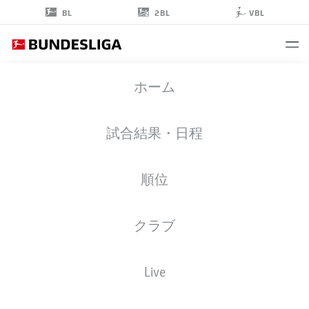
2BL
BL
VBL
ROBIN
ホーム
FELLHAUER
19
試合結果・日程
順位
ミッドフィルダー
クラブ
AUGSBURG
統計 シーズン 2026/2027
ゴール
チームメイト
Live