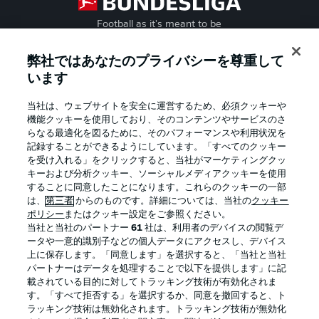
Football as it's meant to be
弊社ではあなたのプライバシーを尊重して
います
BUNDESLIGA APP
当社は、ウェブサイトを安全に運営するため、必須クッキーや
機能クッキーを使用しており、そのコンテンツやサービスのさ
らなる最適化を図るために、そのパフォーマンスや利用状況を
記録することができるようにしています。「すべてのクッキー
を受け入れる」をクリックすると、当社がマーケティングクッ
Official Partners
キーおよび分析クッキー、ソーシャルメディアクッキーを使用
することに同意したことになります。これらのクッキーの一部
は、
第三者
からのものです。詳細については、当社の
クッキー
ポリシー
またはクッキー設定をご参照ください。
当社と当社のパートナー
61
社は、利用者のデバイスの閲覧デ
ータや一意的識別子などの個人データにアクセスし、デバイス
上に保存します。「同意します」を選択すると、「当社と当社
パートナーはデータを処理することで以下を提供します」に記
載されている目的に対してトラッキング技術が有効化されま
す。「すべて拒否する」を選択するか、同意を撤回すると、ト
ラッキング技術は無効化されます。トラッキング技術が無効化