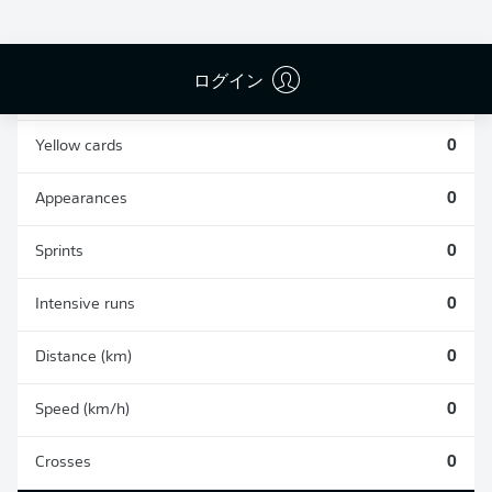
0
0
ログイン
Fouls
0
Yellow cards
0
Appearances
0
Sprints
0
Intensive runs
0
Distance (km)
0
Speed (km/h)
0
Crosses
0