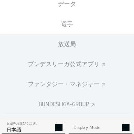
データ
国籍
21.01.1998
身長
体重
DEU
28 年
182 CM
75 KG
選手
Competition
放送局
Bundesliga
Season
ブンデスリーガ公式アプリ
2026/2027
ファンタジー・マネジャー
統計 シーズン 2026/2027
BUNDESLIGA-GROUP
言語をお選びください
AERIAL DUELS
Display Mode
TACKLES WON
日本語
WON