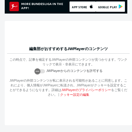
MORE BUNDESLIGA IN THE
APP STORE
GOOGLE PLAY
APP!
編集部がおすすめする
JWPlayer
のコンテンツ
この時点で、記事を補足する
JWPlayer
の外部コンテンツが見つかります。ワンク
リックで表示・非表示にできます。
JWPlayer
からのコンテンツを許可する
JWPlayer
の外部コンテンツが私に表示される可能性があることに同意します。こ
れにより、個人情報が
JWPlayer
に転送され、
JWPlayer
がクッキーを設定するこ
とができるようになります。詳細は
JWPlayer
のプライバシーポリシー
をご覧くだ
さい。
|
クッキー設定の編集