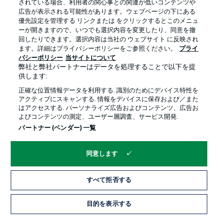
されている場合、利用者の関心事との関連が低いコンテンツや
広告が表示される可能性があります。ウェブページの下にある
プライバシー・ポリシー
優先設定を管理する
優先設定を管理する リンクまたは をクリックするとこのメニュ
利用条件
放送局
ーが開きますので、いつでも選択内容を変更したり、同意を撤
回したりできます。選択内容は当社の ウェブサイト に反映され
求人
選手
ます。詳細はプライバシーポリシーをご参照ください。
プライ
バシーポリシー
当サイトについて
当サイトについて
弊社と弊社パートナーはデータを処理することで以下を提
供します:
正確な位置情報データを利用する. 識別のためにデバイス特性を
アクティブにスキャンする. 情報をデバイスに保存および／また
はアクセスする. パーソナライズ広告およびコンテンツ、広告お
よびコンテンツの測定、ユーザー層調査、サービス開発.
© 2026 Bundesliga-Gruppe GmbH
パートナー (ベンダー) 一覧
言語をお選びください
同意します
日本語
すべて拒否する
Display Mode
目的を表示する