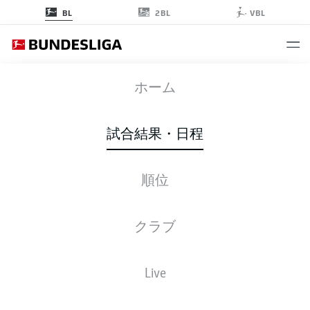
2BL
BL
VBL
FCA
-
S04
ホーム
試合結果・日程
順位
ライブ
スターティングメンバー
データ
順位
クラブ
Live
後ほどご確認ください