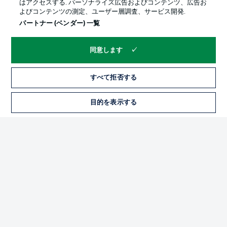
はアクセスする. パーソナライズ広告およびコンテンツ、広告お
よびコンテンツの測定、ユーザー層調査、サービス開発.
パートナー (ベンダー) 一覧
同意します
すべて拒否する
プライバシー・ポリシー
優先設定を管理する
目的を表示する
チケット
利用条件
放送局
求人
選手
当サイトについて
© 2026 Bundesliga-Gruppe GmbH