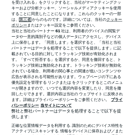
を受け入れる」をクリックすると、当社がマーケティングクッ
キーおよび分析クッキー、ソーシャルメディアクッキーを使用
することに同意したことになります。これらのクッキーの一部
は、
第三者
からのものです。詳細については、当社の
クッキー
ログイン
ポリシー
またはクッキー設定をご参照ください。
当社と当社のパートナー
61
社は、利用者のデバイスの閲覧デ
ータや一意的識別子などの個人データにアクセスし、デバイス
上に保存します。「同意します」を選択すると、「当社と当社
パートナーはデータを処理することで以下を提供します」に記
載されている目的に対してトラッキング技術が有効化されま
Football as it's meant to be
す。「すべて拒否する」を選択するか、同意を撤回すると、ト
ラッキング技術は無効化されます。トラッキング技術が無効化
されている場合、利用者の関心事との関連が低いコンテンツや
広告が表示される可能性があります。ウェブページの下にある
優先設定を管理する リンクまたは をクリックするとこのメニュ
BUNDESLIGA APP
ーが開きますので、いつでも選択内容を変更したり、同意を撤
回したりできます。選択内容は当社の ウェブサイト に反映され
ます。詳細はプライバシーポリシーをご参照ください。
プライ
バシーポリシー
当サイトについて
弊社と弊社パートナーはデータを処理することで以下を提
供します:
Official Partners
正確な位置情報データを利用する. 識別のためにデバイス特性を
アクティブにスキャンする. 情報をデバイスに保存および／また