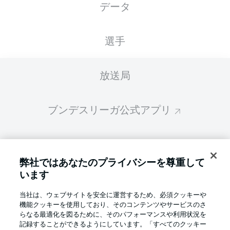
データ
スターティングメンバーは試合開始の 60分前
に公開されます
選手
放送局
ブンデスリーガ公式アプリ
ファンタジー・マネジャー
弊社ではあなたのプライバシーを尊重して
います
BUNDESLIGA-GROUP
当社は、ウェブサイトを安全に運営するため、必須クッキーや
機能クッキーを使用しており、そのコンテンツやサービスのさ
言語をお選びください
らなる最適化を図るために、そのパフォーマンスや利用状況を
Display Mode
日本語
記録することができるようにしています。「すべてのクッキー