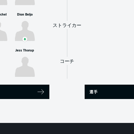
chel
Dion Beljo
ストライカー
Jess Thorup
コーチ
選手