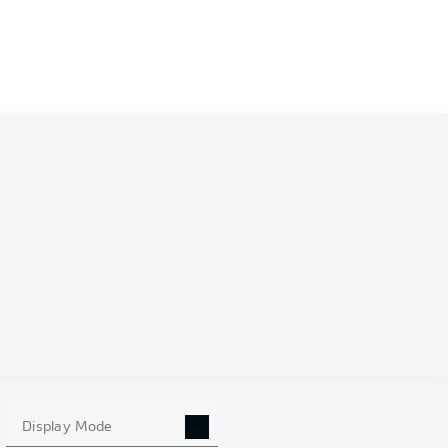
ilian Beier
Wout Weghorst
ha Prömel
Finn Becker
Ihlas Bebou
Anton Stach
guma
Kevin Vogt
Ozan Kabak
Oliver Baumann
Display Mode