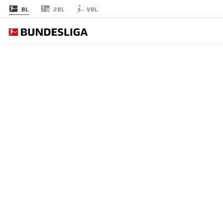
2BL
BL
VBL
節 11
スターティングメ
AUGSBURG
4-2-3-1