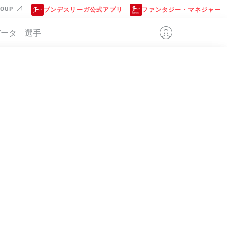
ROUP
ブンデスリーガ公式アプリ
ファンタジー・マネジャー
データ
選手
位
3-1-4-2
HOFFENHEIM