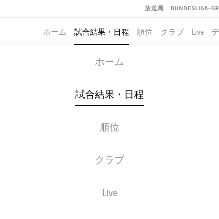
放送局
BUNDESLIGA-G
ホーム
試合結果・日程
順位
クラブ
Live
AUGSBURG
-
HOFFENHEIM
ホーム
FCA
TSG
1
1
試合結果・日程
順位
ライブ
スターティングメンバー
データ
順
クラブ
ンバー
Live