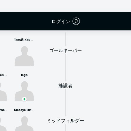
控えメンバー
ログイン
Tomáš Koubek
ゴールキーパー
Maximilian Bauer
Iago
擁護者
Tim Breithaupt
Masaya Okugawa
ミッドフィルダー