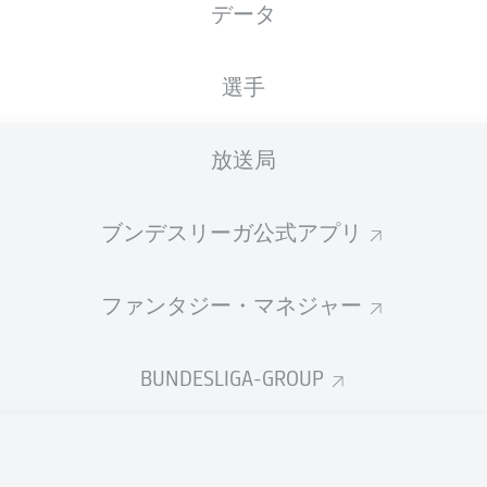
データ
Maxim
選手
vić
Fredrik Jensen
放送局
Marius Bülter
Grisc
is Rexhbecaj
ブンデスリーガ公式アプリ
ファンタジー・マネジャー
 Gouweleeuw
Robert Gumny
Kevin Akpo
BUNDESLIGA-GROUP