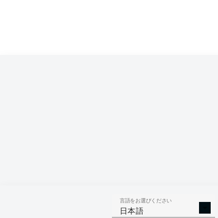
Phillip Tietz
Rubén Vargas
Ermedin Demiro
Niklas Dorsch
Elv
Mads Pedersen
Felix Uduokhai
Jeffrey
Finn Dahmen
言語をお選びください
日本語