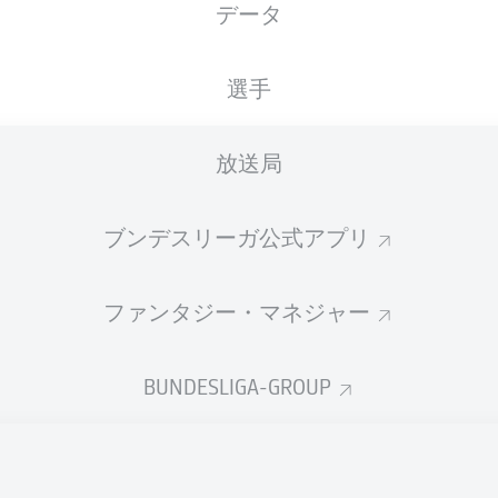
データ
Europa-Park Stadion
選手
放送局
広告
ブンデスリーガ公式アプリ
ファンタジー・マネジャー
BUNDESLIGA-GROUP