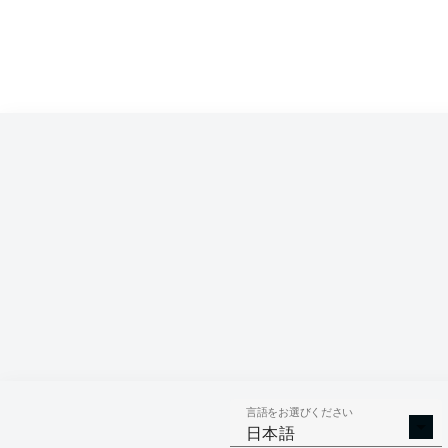
言語をお選びください
日本語