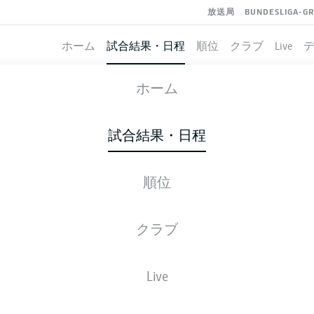
放送局
BUNDESLIGA-G
ホーム
試合結果・日程
順位
クラブ
Live
FREIBURG
-
BAYERN MUNICH
ホーム
試合結果・日程
順位
ライブ
スターティングメンバー
データ
順
クラブ
Live
金, 23.10.2026 - 日, 25.10.2026
この試合日程はスケジュールが確定していません。。