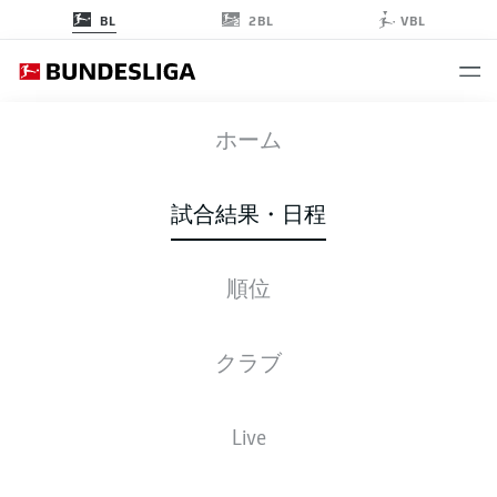
2BL
BL
VBL
SCP
-
HSV
ホーム
試合結果・日程
順位
ライブ
スターティングメンバー
データ
順位
クラブ
Live
金, 23.10.2026 - 日, 25.10.2026
この試合日程はスケジュールが確定していません。。