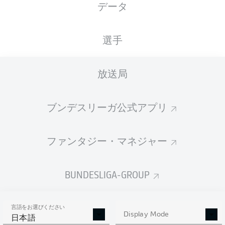
データ
Home Deluxe Arena
選手
放送局
広告
ブンデスリーガ公式アプリ
Hello and welcome!
ファンタジー・マネジャー
Welcome along and thanks for joining us for build-up
and live coverage of this Matchday 7 fixture between
SC Paderborn 07 and Hamburger SV.
BUNDESLIGA-GROUP
言語をお選びください
Display Mode
日本語