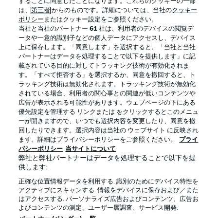
することに同意したことになります。これらのクッキーの一部
は、
第三者
からのものです。詳細については、当社の
クッキー
ポリシー
またはクッキー設定をご参照ください。
当社と当社のパートナー
61
社は、利用者のデバイスの閲覧デ
BUNDESLIGA APP
ータや一意的識別子などの個人データにアクセスし、デバイス
上に保存します。「同意します」を選択すると、「当社と当社
パートナーはデータを処理することで以下を提供します」に記
載されている目的に対してトラッキング技術が有効化されま
す。「すべて拒否する」を選択するか、同意を撤回すると、ト
ラッキング技術は無効化されます。トラッキング技術が無効化
Official Partners
されている場合、利用者の関心事との関連が低いコンテンツや
広告が表示される可能性があります。ウェブページの下にある
優先設定を管理する リンクまたは をクリックするとこのメニュ
ーが開きますので、いつでも選択内容を変更したり、同意を撤
回したりできます。選択内容は当社の ウェブサイト に反映され
ます。詳細はプライバシーポリシーをご参照ください。
プライ
バシーポリシー
当サイトについて
弊社と弊社パートナーはデータを処理することで以下を提
供します:
正確な位置情報データを利用する. 識別のためにデバイス特性を
アクティブにスキャンする. 情報をデバイスに保存および／また
はアクセスする. パーソナライズ広告およびコンテンツ、広告お
プライバシー・ポリシー
優先設定を管理する
よびコンテンツの測定、ユーザー層調査、サービス開発.