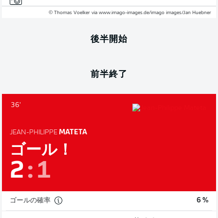
© Thomas Voelker via www.imago-images.de/imago images/Jan Huebner
後半開始
前半終了
36'
JEAN-PHILIPPE
MATETA
ゴール！
2
:
1
ゴールの確率
6 %