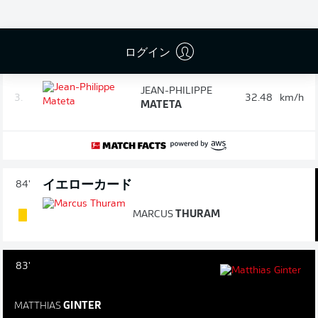
PIERRE
KUNDE
1.
33.36
km/h
MALONG
ログイン
JEREMIAH
ST.
2.
32.51
km/h
JUSTE
JEAN-PHILIPPE
3.
32.48
km/h
MATETA
イエローカード
84'
MARCUS
THURAM
83'
MATTHIAS
GINTER