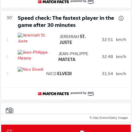
Speed check: The fastest player in the
30'
game after 30 minutes
JEREMIAH
ST.
1.
32.51
km/h
JUSTE
JEAN-PHILIPPE
2.
32.48
km/h
MATETA
3.
NICO
ELVEDI
31.54
km/h
© Alex Grimm/Getty Images
23'