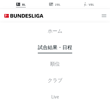
2BL
BL
VBL
M05
-
BMG
ホーム
M05
BMG
2
3
試合結果・日程
順位
ライブ
スターティングメンバー
データ
順位
クラブ
83'
M. Ginter
Live
76'
J. Hofmann
J. Mateta
36'