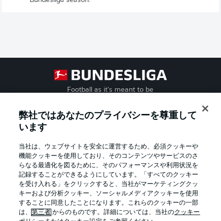
Bundesliga season.
Football as it's meant to be
弊社ではあなたのプライバシーを尊重して
います
BUNDESLIGA APP
当社は、ウェブサイトを安全に運営するため、必須クッキーや
機能クッキーを使用しており、そのコンテンツやサービスのさ
らなる最適化を図るために、そのパフォーマンスや利用状況を
記録することができるようにしています。「すべてのクッキー
を受け入れる」をクリックすると、当社がマーケティングクッ
Official Partners
キーおよび分析クッキー、ソーシャルメディアクッキーを使用
することに同意したことになります。これらのクッキーの一部
は、
第三者
からのものです。詳細については、当社の
クッキー