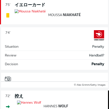
イエローカード
75'
MOUSSA
NIAKHATÉ
74'
Situation
Penalty
Review
Handball?
Decision
Penalty
© Alex Grimm/Getty Images
控え
72'
HANNES
WOLF