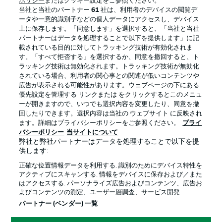
ポリシー
またはクッキー設定をご参照ください。
当社と当社のパートナー
61
社は、利用者のデバイスの閲覧デ
ータや一意的識別子などの個人データにアクセスし、デバイス
上に保存します。「同意します」を選択すると、「当社と当社
パートナーはデータを処理することで以下を提供します」に記
載されている目的に対してトラッキング技術が有効化されま
す。「すべて拒否する」を選択するか、同意を撤回すると、ト
ラッキング技術は無効化されます。トラッキング技術が無効化
されている場合、利用者の関心事との関連が低いコンテンツや
広告が表示される可能性があります。ウェブページの下にある
プライバシー・ポリシー
優先設定を管理する
優先設定を管理する リンクまたは をクリックするとこのメニュ
利用条件
放送局
ーが開きますので、いつでも選択内容を変更したり、同意を撤
回したりできます。選択内容は当社の ウェブサイト に反映され
求人
選手
ます。詳細はプライバシーポリシーをご参照ください。
プライ
バシーポリシー
当サイトについて
当サイトについて
弊社と弊社パートナーはデータを処理することで以下を提
供します:
正確な位置情報データを利用する. 識別のためにデバイス特性を
アクティブにスキャンする. 情報をデバイスに保存および／また
はアクセスする. パーソナライズ広告およびコンテンツ、広告お
よびコンテンツの測定、ユーザー層調査、サービス開発.
© 2026 Bundesliga-Gruppe GmbH
パートナー (ベンダー) 一覧