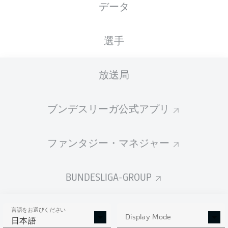
データ
J. Mateta
23'
15'
L. Stindl
選手
OPEL ARENA
(100 観客)
F. Willenborg
放送局
ブンデスリーガ公式アプリ
広告
ファンタジー・マネジャー
試合終了
BUNDESLIGA-GROUP
Speed check: The fastest player in the
90'
言語をお選びください
game after 90 minutes
Display Mode
日本語