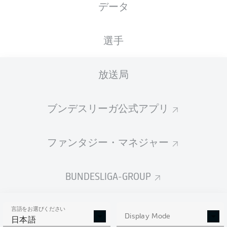
データ
国籍
16.03.1997
身長
体重
DEU
29 年
185 CM
77 KG
選手
Competition
放送局
Bundesliga
Season
ブンデスリーガ公式アプリ
2026/2027
ファンタジー・マネジャー
統計 シーズン 2026/2027
BUNDESLIGA-GROUP
言語をお選びください
AERIAL DUELS
Display Mode
TACKLES WON
日本語
WON