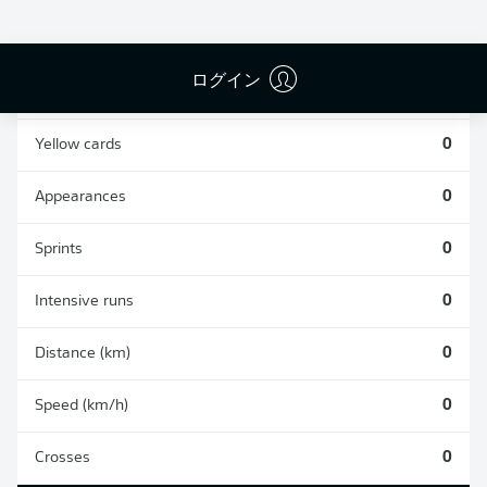
0
0
ログイン
Fouls
0
Yellow cards
0
Appearances
0
Sprints
0
Intensive runs
0
Distance (km)
0
Speed (km/h)
0
Crosses
0