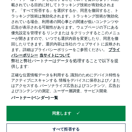
載されている目的に対してトラッキング技術が有効化されま
す。「すべて拒否する」を選択するか、同意を撤回すると、ト
ラッキング技術は無効化されます。トラッキング技術が無効化
されている場合、利用者の関心事との関連が低いコンテンツや
広告が表示される可能性があります。ウェブページの下にある
プライバシー・ポリシー
優先設定を管理する
優先設定を管理する リンクまたは をクリックするとこのメニュ
利用条件
放送局
ーが開きますので、いつでも選択内容を変更したり、同意を撤
回したりできます。選択内容は当社の ウェブサイト に反映され
求人
選手
ます。詳細はプライバシーポリシーをご参照ください。
プライ
バシーポリシー
当サイトについて
当サイトについて
弊社と弊社パートナーはデータを処理することで以下を提
供します:
正確な位置情報データを利用する. 識別のためにデバイス特性を
アクティブにスキャンする. 情報をデバイスに保存および／また
はアクセスする. パーソナライズ広告およびコンテンツ、広告お
よびコンテンツの測定、ユーザー層調査、サービス開発.
© 2026 Bundesliga-Gruppe GmbH
パートナー (ベンダー) 一覧
言語をお選びください
同意します
日本語
すべて拒否する