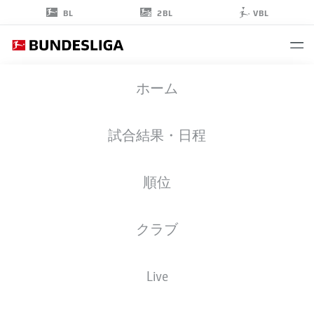
2BL
BL
VBL
FLORIAN
ホーム
NEUHAUS
10
試合結果・日程
順位
ミッドフィルダー
クラブ
BORUSSIA MÖNCHENGLADBACH
統計 シーズン 2026/2027
ゴール
チームメイト
Live