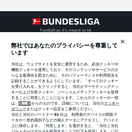
Football as it's meant to be
弊社ではあなたのプライバシーを尊重して
います
BUNDESLIGA APP
当社は、ウェブサイトを安全に運営するため、必須クッキーや
機能クッキーを使用しており、そのコンテンツやサービスのさ
らなる最適化を図るために、そのパフォーマンスや利用状況を
記録することができるようにしています。「すべてのクッキー
を受け入れる」をクリックすると、当社がマーケティングクッ
Official Partners
キーおよび分析クッキー、ソーシャルメディアクッキーを使用
することに同意したことになります。これらのクッキーの一部
は、
第三者
からのものです。詳細については、当社の
クッキー
ポリシー
またはクッキー設定をご参照ください。
当社と当社のパートナー
61
社は、利用者のデバイスの閲覧デ
ータや一意的識別子などの個人データにアクセスし、デバイス
上に保存します。「同意します」を選択すると、「当社と当社
パートナーはデータを処理することで以下を提供します」に記